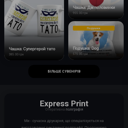
Чашка: Дві половинки
955.00 грн
Подушки
Подушка: Dog
Чашка: Супергерой тато
575.00 грн
385.00 грн
БІЛЬШЕ СУВЕНІРІВ
Express Print
Оперативна
поліграфія
Ми - сучасна друкарня, що спеціалізується на
виготовленні рекламної поліграфії. Пропонуємо