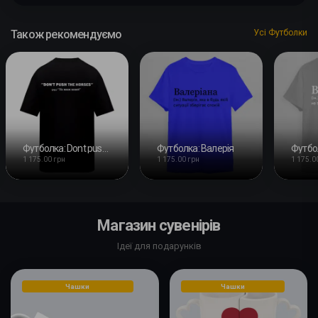
Також рекомендуємо
Усі Футболки
Футболка: Dont push the horses #3
Футболка: Валерія
Футбол
1 175.00 грн
1 175.00 грн
1 175.0
Магазин сувенірів
Ідеї для подарунків
Чашки
Чашки