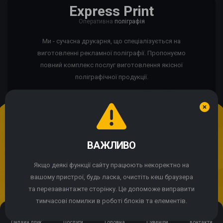
Express Print
Оперативна
поліграфія
Ми - сучасна друкарня, що спеціалізується на
виготовленні рекламної поліграфії. Пропонуємо
повний комплекс послуг виготовлення якісної
поліграфічної продукції.
Ми використовуємо cookie
Якщо сайт працює некоректно?
ВАЖЛИВО
Продовжуючи використання сайту, Ви погоджуєтесь із
використанням cookie-файлів.
Якщо деякі функції сайту працюють некоректно на
© 2004 - 2026 Express Print ™. Всі права захищені
вашому пристрої, будь ласка, очистіть кеш браузера
ПРИЙНЯТИ
та перезавантажте сторінку. Це допоможе виправити
тимчасові помилки в роботі блоків та елементів.
Онлайн друк
Послуги
Головна
Сувеніри
Контакти