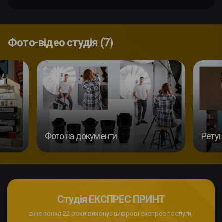
Фото-відео студія (7)
Фото на документи
Рету
Студія ЕКСПРЕС ПРИНТ
вже понад 22 роки виконує цифрові експрес-послуги,