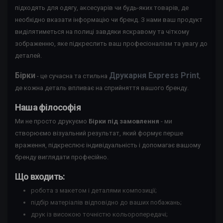
підходять для одягу, аксесуарів чи будь-яких товарів, де
необхідно вказати інформацію чи бренд. З нами ваш продукт
виділятиметься на полиці завдяки яскравому та чіткому
зображенню, яке підкреслить ваш професіоналізм та увагу до
деталей.
Бірки
Друкарня Express Print
- це сучасна та стильна
,
де кожна деталь впливає на сприйняття вашого бренду.
Наша філософія
Ми не просто друкуємо
Бірки під замовлення
- ми
створюємо візуальний результат, який формує перше
враження, підкреслює індивідуальність і допомагає вашому
бренду виглядати професійно.
Що входить:
робота з макетом і деталями композиції;
підбір матеріалів відповідно до ваших побажань;
друк із високою точністю кольоропередачі;