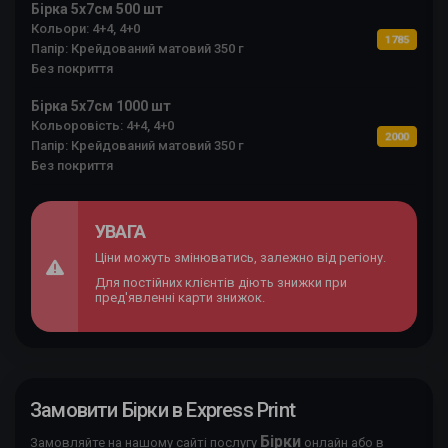
Бірка 5х7см 500 шт
Кольори: 4+4, 4+0
1785
Папір: Крейдований матовий 350 г
Без покриття
Бірка 5х7см 1000 шт
Кольоровість: 4+4, 4+0
2000
Папір: Крейдований матовий 350 г
Без покриття
УВАГА
Ціни можуть змінюватись, залежно від регіону.
Для постійних клієнтів діють знижки при
пред'явленні карти знижок.
Замовити Бірки в Express Print
Бірки
Замовляйте на нашому сайті послугу
онлайн або в