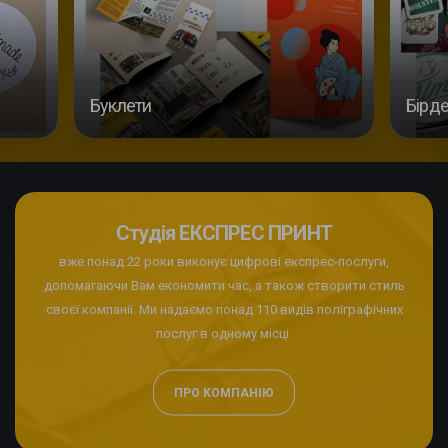
Буклети
Бірде
Студія ЕКСПРЕС ПРИНТ
вже понад 22 роки виконує цифрові експрес-послуги,
допомагаючи Вам економити час, а також створити стиль
своєї компанії. Ми надаємо понад 110 видів поліграфічних
послуг в одному місці.
ПРО КОМПАНІЮ