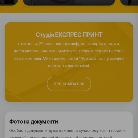
Студія ЕКСПРЕС ПРИНТ
вже понад 22 роки виконує цифрові експрес-послуги,
допомагаючи Вам економити час, а також створити стиль
своєї компанії. Ми надаємо понад 110 видів поліграфічних
послуг в одному місці.
ПРО КОМПАНІЮ
Фото на документи
Особисті документи дуже важливі в сучасному житті людини,
до їхньої підготовки всі підходять відповідально, щоб