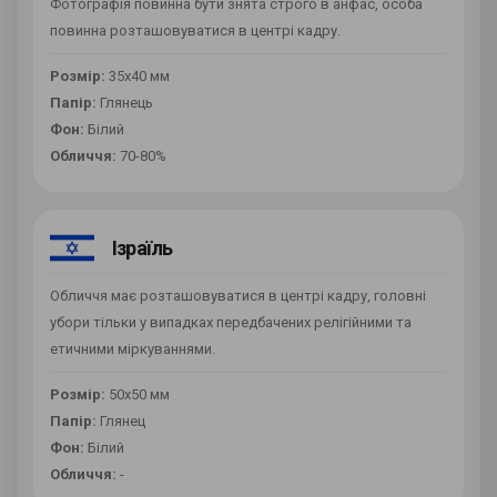
Фотографія повинна бути знята строго в анфас, особа
повинна розташовуватися в центрі кадру.
Розмір:
35х40 мм
Папір:
Глянець
Фон:
Білий
Обличчя:
70-80%
Ізраїль
Обличчя має розташовуватися в центрі кадру, головні
убори тільки у випадках передбачених релігійними та
етичними міркуваннями.
Розмір:
50х50 мм
Папір:
Глянец
Фон:
Білий
Обличчя:
-