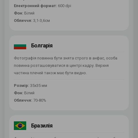
Електронний формат:
600 dpi
Фон:
Білий
Обличчя:
3,1-3,6см
Болгарія
Фотографія повинна бути знята строго в анфас, особа
повинна розташовуватися в центрі кадру. Верхня
частина плечей також має бути видно.
Розмір:
35х35 мм
Фон:
Білий
Обличчя:
70-80%
Бразилія