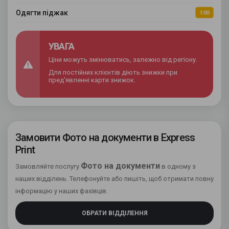
Одягти піджак
100
УВАГА
Ціни можуть змінюватись, залежно від регіону.
Для постійних клієнтів діють знижки при
пред'явленні карти знижок.
Замовити Фото на документи в Express
Print
Фото на документи
Замовляйте послугу
в одному з
наших відділень. Телефонуйте або пишіть, щоб отримати повну
інформацію у наших фахівців.
ОБРАТИ ВІДДІЛЕННЯ