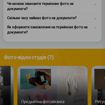
Чи можна замовити термінове фото на
документи?
Скільки часу займає фото на документи?
Як оформити замовлення на термінове фото на
документи?
Фото-відео студія (7)
Предметна фотозйомка
Рету