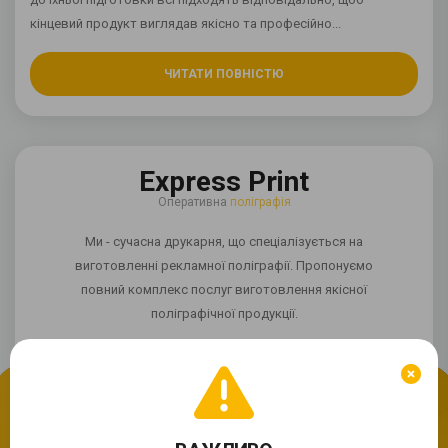
кінцевий продукт виглядав якісно та професійно...
ЧИТАТИ ПОВНІСТЮ
Express Print
Оперативна
поліграфія
Ми - сучасна друкарня, що спеціалізується на
виготовленні рекламної поліграфії. Пропонуємо
повний комплекс послуг виготовлення якісної
поліграфічної продукції.
Ми використовуємо cookie
Якщо сайт працює некоректно?