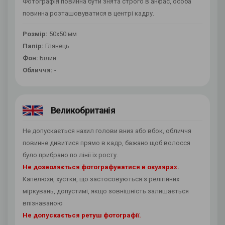
Фотографія повинна бути знята строго в анфас, особа
повинна розташовуватися в центрі кадру.
Розмір:
50х50 мм
Папір:
Глянець
Фон:
Білий
Обличчя:
-
Великобританія
Не допускається нахил голови вниз або вбок, обличчя
повинне дивитися прямо в кадр, бажано щоб волосся
було прибрано по лінії їх росту.
Не дозволяється фотографуватися в окулярах.
Капелюхи, хустки, що застосовуються з релігійних
міркувань, допустимі, якщо зовнішність залишається
впізнаваною
Не допускається ретуш фотографії.