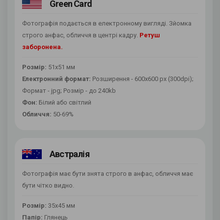
Green Card
Фотографія подається в електронному вигляді. Зйомка
строго анфас, обличчя в центрі кадру.
Ретуш
заборонена.
Розмір:
51х51 мм
Електронний формат:
Розширення - 600х600 px (300dpi);
Формат - jpg; Розмір - до 240kb
Фон:
Білий або світлий
Обличчя:
50-69%
Австралія
Фотографія має бути знята строго в анфас, обличчя має
бути чітко видно.
Розмір:
35х45 мм
Папір:
Глянець