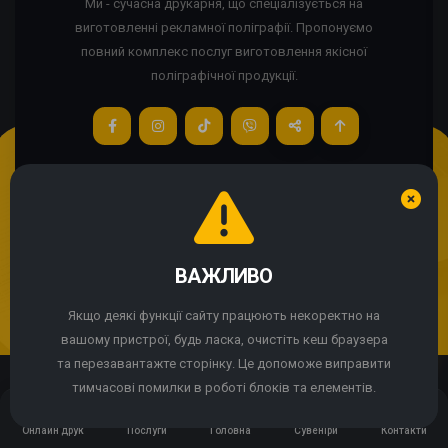
Ми - сучасна друкарня, що спеціалізується на
виготовленні рекламної поліграфії. Пропонуємо
повний комплекс послуг виготовлення якісної
поліграфічної продукції.
Якщо сайт працює некоректно?
Ми використовуємо cookie
© 2004 - 2026 Express Print ™. Всі права захищені
ВАЖЛИВО
Продовжуючи використання сайту, Ви погоджуєтесь із
використанням cookie-файлів.
Якщо деякі функції сайту працюють некоректно на
вашому пристрої, будь ласка, очистіть кеш браузера
ПРИЙНЯТИ
та перезавантажте сторінку. Це допоможе виправити
тимчасові помилки в роботі блоків та елементів.
Онлайн друк
Послуги
Головна
Сувеніри
Контакти