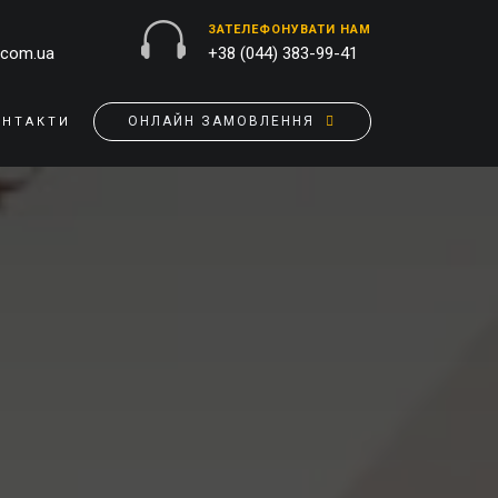
ЗАТЕЛЕФОНУВАТИ НАМ
.com.ua
+38 (044) 383-99-41
ОНЛАЙН ЗАМОВЛЕННЯ
ОНТАКТИ
ЗОВНІШНЯ РЕКЛАМА
ОБКЛАДИНКИ НА ПАСПОРТ
БАНЕРИ
ПАЗЛИ
БРЕНДУВАННЯ БУДІВЕЛЬ
ПОДУШКИ
ВИВІСКИ
ПРАПОРИ
ДРУК НА АКРИЛІ
РУЧКИ
ДРУК НА ПВХ
СКОТЧ, КЛЕЙКА СТРIЧКА
ОРАКАЛ
СУМКИ
ПІДЛОГОВА РЕКЛАМА
ТАРIЛКИ
ПОЛОТНИЩНІ БАНЕРИ
ФАРТУХИ
ПОСТЕРИ, ПЛАКАТИ, АФIШI