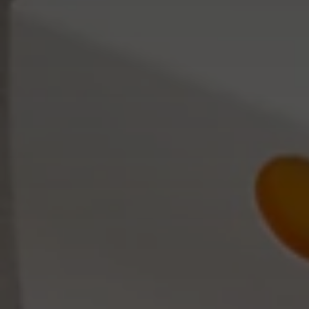
НАБІР ТЕКСТУ
КАЛЕНДАРІ
ПРОШИВКА ДИПЛОМУ/
КОНВЕРТИ
ТВЕРДА ОБКЛАДИНКА
ЛИСТІВКИ / ФЛАЄРИ
ПРЯМА ТА ПЛОТЕРНА
НАЛІПКИ / СТІКЕРИ
ПОРІЗКА
ПАПКИ
СКАНУВАННЯ
ПЛАСТИКОВІ КАРТИ
ТИСНЕННЯ /
СЕРТИФIКАТИ
ГРАВІРУВАННЯ
ХЕНГЕРИ
ФАКС
ШИЛЬДИ
ФОЛЬГУВАННЯ
ШИРОКОФОРМАТНИЙ ДРУК
ШОВКОГРАФІЯ / УФ ДТФ