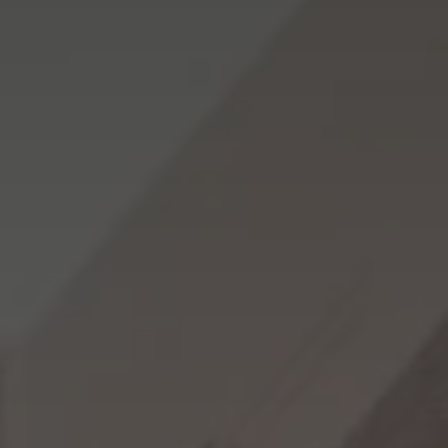
ФОТО МАГНІТИ
РЕКЛАМНІ КОНСТРУКЦІЇ
ФОТОКУБИК
СІТІ-ЛАЙТИ
ФУТБОЛКИ / СВІТШОТИ /
ТРАНСПОРТНА РЕКЛАМА
ПОЛО / ХУДІ
ДИЗАЙН ПОСЛУГИ
ХОЛСТ, ПОЛОТНО
ЗАПРАВКА/СЕРВІС
ЧАШКИ
КАРТРИДЖІВ
ЧОХЛИ ДЛЯ ТЕЛЕФОНУ
ВИГОТОВЛЕННЯ ШТАМПІВ
ШКАРПЕТКИ
СТВОРЕННЯ САЙТІВ
ЯЛИНКОВI КУЛI
ПОДАРУВАТИ ПІСНЮ