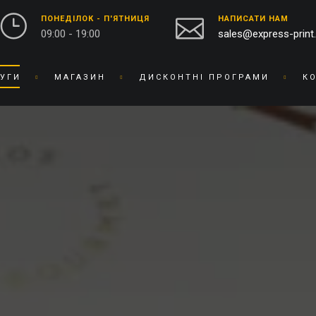
ПОНЕДІЛОК - П'ЯТНИЦЯ
НАПИСАТИ НАМ
09:00 - 19:00
sales@express-print
УГИ
МАГАЗИН
ДИСКОНТНІ ПРОГРАМИ
К
ФОТО-ВІДЕО СТУДІЯ
СУВЕНІРНА ПРОДУКЦІЯ
ДРУК ФОТОГРАФІЙ
БЕЙДЖІ
ОЦИФРУВАННЯ ВІДЕО ТА
БЛОКНОТИ
ПЛІВКИ
БРАСЛЕТИ
ПРЕДМЕТНА ФОТОЗЙОМКА
БРЕЛОКИ
РЕСТАВРАЦІЯ ФОТО
БЛОКИ ДЛЯ ЗАПИСIВ
РЕТУШ ФОТО
ВИШИВКА НА ТКАНИНІ
ФОТО КНИГИ / АЛЬБОМИ
ВІЗИТНИЦI
ФОТО НА ДОКУМЕНТИ
ГОДИННИК
ГРАВІРУВАННЯ
БРЕНДОВЕ ПАКУВАННЯ