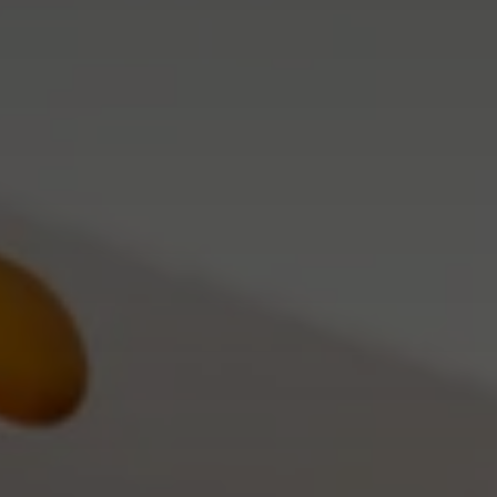
ЕТИКЕТКА НА ПЛЯШКУ
КОНТЕЙНЕРИ ДЛЯ ЇЖІ
ЗНАЧКИ МЕТАЛЕВI
КОРПОРАТИВНI СОЛОДОЩI
КАПЦI
НАСТIЛЬНА КОНСТРУКЦIЯ
КАРТИНИ ЗА НОМЕРАМИ
ПАКЕТИ
КЕПКИ
ПАПЕРОВІ СТАКАНИ
КИЛИМКИ ПІД МИШІ
КОРОБКИ
МЕДАЛІ
ПОВІТРЯНІ КУЛІ
МЕТАЛ
СЕРВЕТКИ
НІЧНИК
ЦУКОР В СТІКАХ