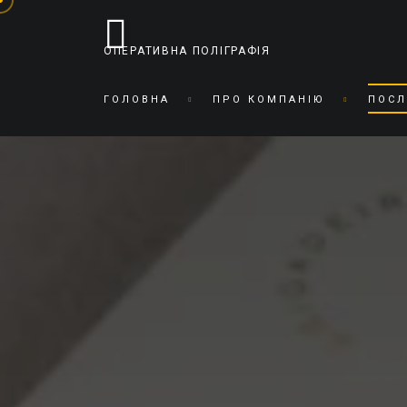
ОПЕРАТИВНА ПОЛІГРАФІЯ
ГОЛОВНА
ПРО КОМПАНІЮ
ПОСЛ
ОПЕРАТИВНА ПОЛІГРАФІЯ
ДРУКАРНЯ
БРОШУРУВАННЯ
БІРДЕКЕЛІ
ВІЗИТКИ ЗА ГОДИНУ
БІРКИ
ДРУК НА КАРТОНІ
БЛАНКИ
ЗАПИС / ДРУК НА CD/DVD
БРОШУРИ
ЗАПРАВКА/СЕРВІС
БУКЛЕТИ
КАРТРИДЖІВ
ВIДКРИТКИ
КАРТИ СКЕТЧ ТА ГРАЛЬНІ
ВІЗИТКИ
КСЕРОКС ТА РОЗДРУКІВКА
ЖУРНАЛИ
ЛАМІНАЦІЯ
ЗАПРОШЕННЯ