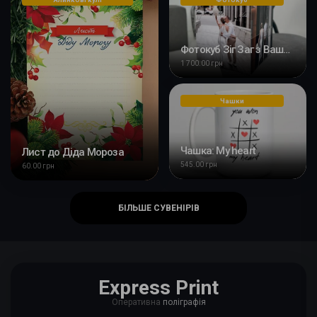
Фотокуб Зіг Заг з Вашим фото
1 700.00 грн
Чашки
Чашка: My heart
Лист до Діда Мороза
545.00 грн
60.00 грн
БІЛЬШЕ СУВЕНІРІВ
Express Print
Оперативна
поліграфія