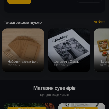
Також рекомендуємо
Усі Фото
Набір вінтажних фоторамок з кліпсами
Фотокнига Classic
350.00 грн
1 430.00 грн
90.00 г
Магазин сувенірів
Ідеї для подарунків
Ялинкові кулі
Фотокуб