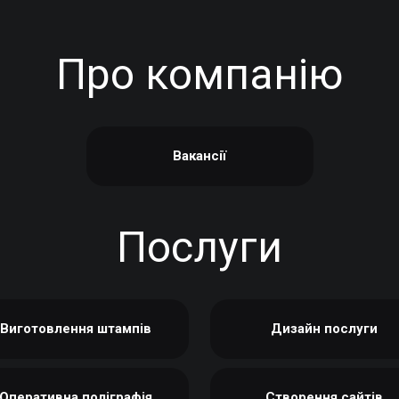
ЕТИКЕТКА НА ПЛЯШКУ
КОНТЕЙНЕРИ ДЛЯ ЇЖІ
ЗНАЧКИ МЕТАЛЕВI
КОРПОРАТИВНI СОЛОДОЩI
Про компанію
КАПЦI
НАСТIЛЬНА КОНСТРУКЦIЯ
КАРТИНИ ЗА НОМЕРАМИ
ПАКЕТИ
КЕПКИ
ПАПЕРОВІ СТАКАНИ
КИЛИМКИ ПІД МИШІ
КОРОБКИ
Вакансії
МЕДАЛІ
ПОВІТРЯНІ КУЛІ
МЕТАЛ
СЕРВЕТКИ
НІЧНИК
ЦУКОР В СТІКАХ
Послуги
Виготовлення штампів
Дизайн послуги
Оперативна поліграфія
Створення сайтів