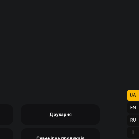
ФОТО МАГНІТИ
РЕКЛАМНІ КОНСТРУКЦІЇ
ФОТОКУБИК
СІТІ-ЛАЙТИ
ФУТБОЛКИ / СВІТШОТИ /
ТРАНСПОРТНА РЕКЛАМА
ПОЛО / ХУДІ
ДИЗАЙН ПОСЛУГИ
ХОЛСТ, ПОЛОТНО
ЗАПРАВКА/СЕРВІС
ЧАШКИ
КАРТРИДЖІВ
ЧОХЛИ ДЛЯ ТЕЛЕФОНУ
ВИГОТОВЛЕННЯ ШТАМПІВ
ШКАРПЕТКИ
СТВОРЕННЯ САЙТІВ
ЯЛИНКОВI КУЛI
ПОДАРУВАТИ ПІСНЮ
UA
EN
Друкарня
RU
Сувенірна продукція