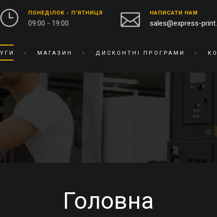
ПОНЕДІЛОК - П'ЯТНИЦЯ
НАПИСАТИ НАМ
09:00 - 19:00
sales@express-print
УГИ
МАГАЗИН
ДИСКОНТНІ ПРОГРАМИ
К
ФОТО-ВІДЕО СТУДІЯ
СУВЕНІРНА ПРОДУКЦІЯ
ДРУК ФОТОГРАФІЙ
БЕЙДЖІ
ОЦИФРУВАННЯ ВІДЕО ТА
БЛОКНОТИ
ПЛІВКИ
БРАСЛЕТИ
ПРЕДМЕТНА ФОТОЗЙОМКА
БРЕЛОКИ
РЕСТАВРАЦІЯ ФОТО
БЛОКИ ДЛЯ ЗАПИСIВ
РЕТУШ ФОТО
ВИШИВКА НА ТКАНИНІ
ФОТО КНИГИ / АЛЬБОМИ
ВІЗИТНИЦI
Головна
ФОТО НА ДОКУМЕНТИ
ГОДИННИК
ГРАВІРУВАННЯ
БРЕНДОВЕ ПАКУВАННЯ