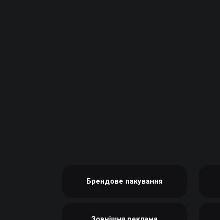
НАБІР ТЕКСТУ
КАЛЕНДАРІ
ПРОШИВКА ДИПЛОМУ/
КОНВЕРТИ
ТВЕРДА ОБКЛАДИНКА
ЛИСТІВКИ / ФЛАЄРИ
ПРЯМА ТА ПЛОТЕРНА
НАЛІПКИ / СТІКЕРИ
ПОРІЗКА
ПАПКИ
СКАНУВАННЯ
ПЛАСТИКОВІ КАРТИ
ТИСНЕННЯ /
СЕРТИФIКАТИ
ГРАВІРУВАННЯ
ХЕНГЕРИ
ФАКС
ШИЛЬДИ
ФОЛЬГУВАННЯ
ШИРОКОФОРМАТНИЙ ДРУК
ШОВКОГРАФІЯ / УФ ДТФ
Брендове пакування
Зовнішня реклама