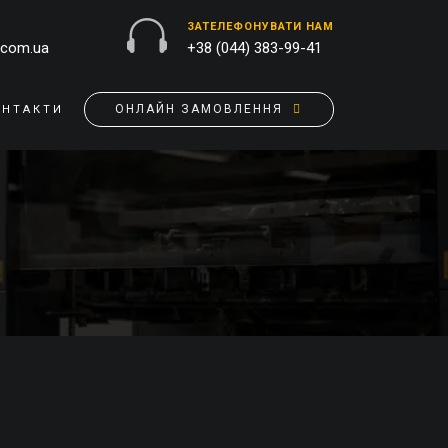
ЗАТЕЛЕФОНУВАТИ НАМ
.com.ua
+38 (044) 383-99-41
ОНЛАЙН ЗАМОВЛЕННЯ
ОНТАКТИ
ЗОВНІШНЯ РЕКЛАМА
ОБКЛАДИНКИ НА ПАСПОРТ
БАНЕРИ
ПАЗЛИ
БРЕНДУВАННЯ БУДІВЕЛЬ
ПОДУШКИ
ВИВІСКИ
ПРАПОРИ
ДРУК НА АКРИЛІ
РУЧКИ
ДРУК НА ПВХ
СКОТЧ, КЛЕЙКА СТРIЧКА
ОРАКАЛ
СУМКИ
ПІДЛОГОВА РЕКЛАМА
ТАРIЛКИ
ПОЛОТНИЩНІ БАНЕРИ
ФАРТУХИ
ПОСТЕРИ, ПЛАКАТИ, АФIШI