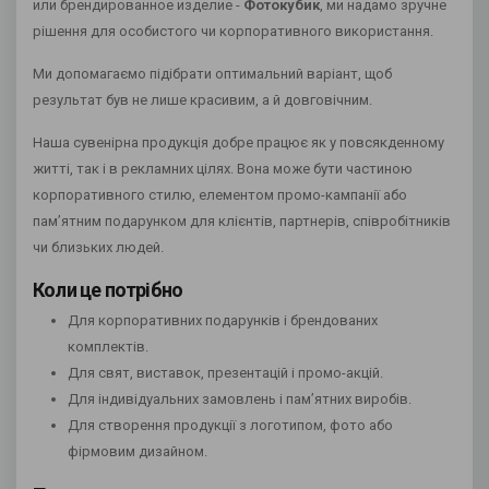
или брендированное изделие -
Фотокубик
, ми надамо зручне
рішення для особистого чи корпоративного використання.
Ми допомагаємо підібрати оптимальний варіант, щоб
результат був не лише красивим, а й довговічним.
Наша сувенірна продукція добре працює як у повсякденному
житті, так і в рекламних цілях. Вона може бути частиною
корпоративного стилю, елементом промо-кампанії або
пам’ятним подарунком для клієнтів, партнерів, співробітників
чи близьких людей.
Коли це потрібно
Для корпоративних подарунків і брендованих
комплектів.
Для свят, виставок, презентацій і промо-акцій.
Для індивідуальних замовлень і пам’ятних виробів.
Для створення продукції з логотипом, фото або
фірмовим дизайном.