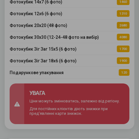
Фотокубик 14х7 (6 фото)
1460
Фотокубик 12х6 (6 фото)
1310
Фотокубик 20х20 (48 фото)
2680
Фотокубик 30х30 (12-24-48 фото на вибір)
4080
Фотокубик Зіг Заг 15х5 (6 фото)
1700
Фотокубик Зіг Заг 18х6 (6 фото)
1900
Подарункове упакування
120
УВАГА
Ціни можуть змінюватись, залежно від регіону.
Для постійних клієнтів діють знижки при
пред'явленні карти знижок.