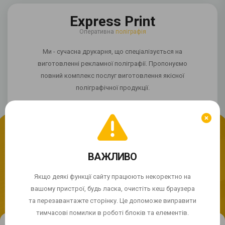
Express Print
Оперативна
поліграфія
Ми - сучасна друкарня, що спеціалізується на
виготовленні рекламної поліграфії. Пропонуємо
повний комплекс послуг виготовлення якісної
поліграфічної продукції.
Ми використовуємо cookie
Якщо сайт працює некоректно?
ВАЖЛИВО
Продовжуючи використання сайту, Ви погоджуєтесь із
використанням cookie-файлів.
Якщо деякі функції сайту працюють некоректно на
© 2004 - 2026 Express Print ™. Всі права захищені
вашому пристрої, будь ласка, очистіть кеш браузера
ПРИЙНЯТИ
та перезавантажте сторінку. Це допоможе виправити
тимчасові помилки в роботі блоків та елементів.