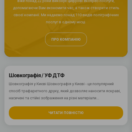
вже понад 22 роки виконує цифрові експрес-послуги,
допомагаючи Вам економити час, а також створити стиль
своєї компанії. Ми надаємо понад 110 видів поліграфічних
послуг в одному місці.
ПРО КОМПАНІЮ
Шовкографія / УФ ДТФ
Шовкографія у Києві Шовкографія у Києві - це популярний
спосіб трафаретного друку, який дозволяє наносити яскраві,
насичені та стійкі зображення на різні матеріали...
ЧИТАТИ ПОВНІСТЮ