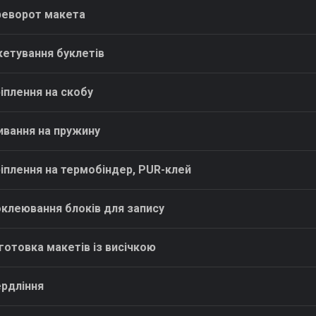
ЕТИКЕТКА НА ПЛЯШКУ
еворот макета
КОНТЕЙНЕРИ ДЛЯ ЇЖІ
ЗНАЧКИ МЕТАЛЕВI
КОРПОРАТИВНI СОЛОДОЩI
КАПЦI
етування буклетів
НАСТIЛЬНА КОНСТРУКЦIЯ
КАРТИНИ ЗА НОМЕРАМИ
ПАКЕТИ
КЕПКИ
іплення на скобу
ПАПЕРОВІ СТАКАНИ
КИЛИМКИ ПІД МИШІ
КОРОБКИ
МЕДАЛІ
вання на пружину
ПОВІТРЯНІ КУЛІ
МЕТАЛ
СЕРВЕТКИ
НІЧНИК
іплення на термобіндер, PUR-клей
ЦУКОР В СТІКАХ
клеювання блоків для запису
готовка макетів із висічкою
рдління