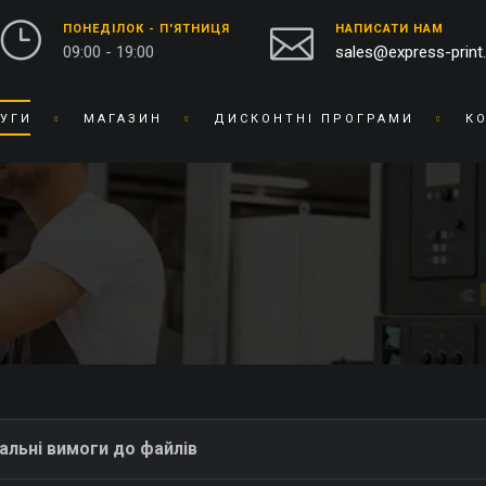
ПОНЕДІЛОК - П'ЯТНИЦЯ
НАПИСАТИ НАМ
09:00 - 19:00
sales@express-print
УГИ
МАГАЗИН
ДИСКОНТНІ ПРОГРАМИ
К
ФОТО-ВІДЕО СТУДІЯ
СУВЕНІРНА ПРОДУКЦІЯ
ДРУК ФОТОГРАФІЙ
БЕЙДЖІ
ОЦИФРУВАННЯ ВІДЕО ТА
БЛОКНОТИ
ПЛІВКИ
БРАСЛЕТИ
ПРЕДМЕТНА ФОТОЗЙОМКА
БРЕЛОКИ
РЕСТАВРАЦІЯ ФОТО
БЛОКИ ДЛЯ ЗАПИСIВ
РЕТУШ ФОТО
ВИШИВКА НА ТКАНИНІ
ФОТО КНИГИ / АЛЬБОМИ
ВІЗИТНИЦI
ФОТО НА ДОКУМЕНТИ
ГОДИННИК
альні вимоги до файлів
ГРАВІРУВАННЯ
БРЕНДОВЕ ПАКУВАННЯ