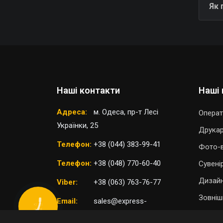
Як 
Наші контакти
Наші 
Адреса:
м. Одеса, пр-т Лесі
Операт
Українки, 25
Друка
Телефон:
+38 (044) 383-99-41
Фото-в
Телефон:
+38 (048) 770-60-40
Сувені
Дизайн
Viber:
+38 (063) 763-76-77
Зовніш
Email:
sales@express-
КНОПКА
ЗВ'ЯЗКУ
print.com.ua
П