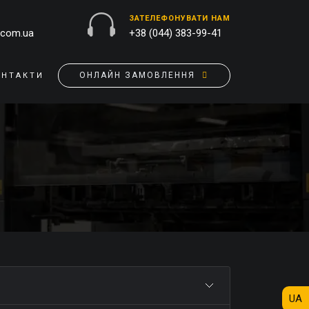
ЗАТЕЛЕФОНУВАТИ НАМ
.com.ua
+38 (044) 383-99-41
ОНЛАЙН ЗАМОВЛЕННЯ
ОНТАКТИ
ЗОВНІШНЯ РЕКЛАМА
ОБКЛАДИНКИ НА ПАСПОРТ
БАНЕРИ
ПАЗЛИ
БРЕНДУВАННЯ БУДІВЕЛЬ
ПОДУШКИ
ВИВІСКИ
ПРАПОРИ
ДРУК НА АКРИЛІ
РУЧКИ
ДРУК НА ПВХ
СКОТЧ, КЛЕЙКА СТРIЧКА
ОРАКАЛ
СУМКИ
ПІДЛОГОВА РЕКЛАМА
ТАРIЛКИ
ПОЛОТНИЩНІ БАНЕРИ
UA
ФАРТУХИ
ПОСТЕРИ, ПЛАКАТИ, АФIШI