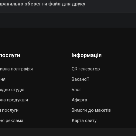
правильно зберегти файл для друку
послуги
Інформація
ивна поліграфія
QR генератор
рня
Вакансії
ідео студія
Блог
рна продукція
Аферта
 послуги
Вимоги до макетів
ня реклама
Карта сайту
ОДАРУВАТИ ПІСНЮ
ОНЛАЙН ЗАМОВЛЕННЯ