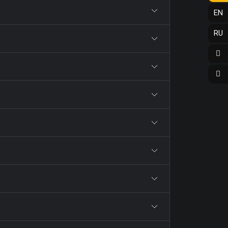
ФОТО МАГНІТИ
РЕКЛАМНІ КОНСТРУКЦІЇ
EN
ФОТОКУБИК
СІТІ-ЛАЙТИ
RU
ФУТБОЛКИ / СВІТШОТИ /
ТРАНСПОРТНА РЕКЛАМА
ПОЛО / ХУДІ
ДИЗАЙН ПОСЛУГИ
ХОЛСТ, ПОЛОТНО
ЗАПРАВКА/СЕРВІС
ЧАШКИ
КАРТРИДЖІВ
ЧОХЛИ ДЛЯ ТЕЛЕФОНУ
ВИГОТОВЛЕННЯ ШТАМПІВ
ШКАРПЕТКИ
СТВОРЕННЯ САЙТІВ
ЯЛИНКОВI КУЛI
ПОДАРУВАТИ ПІСНЮ