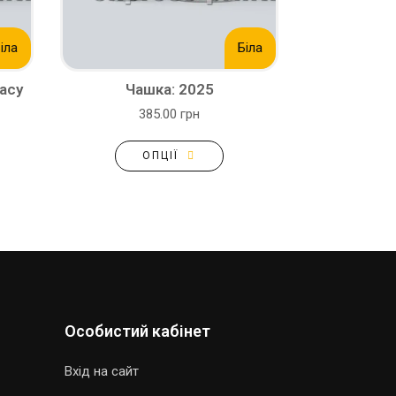
іла
Біла
асу
Чашка: 2025
385.00 грн
ОПЦІЇ
Особистий кабінет
Вхід на сайт