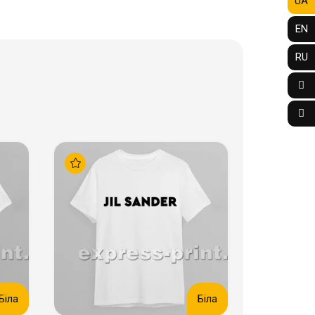
UA
EN
RU
Біла
Біла