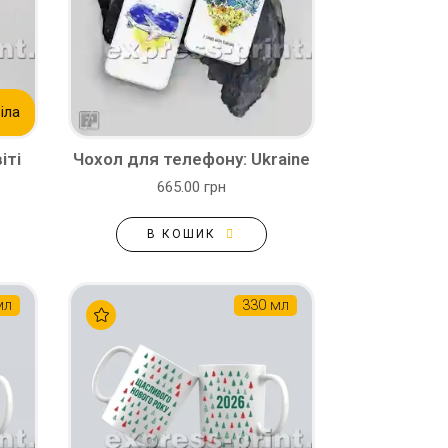
іла
іті
Чохол для телефону: Ukraine
665.00 грн
В КОШИК
мл
330 мл