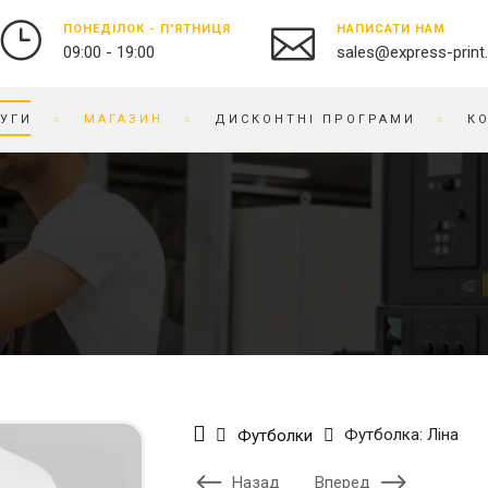
ПОНЕДІЛОК - П'ЯТНИЦЯ
НАПИСАТИ НАМ
09:00 - 19:00
sales@express-print
УГИ
МАГАЗИН
ДИСКОНТНІ ПРОГРАМИ
К
ФОТО-ВІДЕО СТУДІЯ
СУВЕНІРНА ПРОДУКЦІЯ
ДРУК ФОТОГРАФІЙ
БЕЙДЖІ
ОЦИФРУВАННЯ ВІДЕО ТА
БЛОКНОТИ
ПЛІВКИ
БРАСЛЕТИ
ПРЕДМЕТНА ФОТОЗЙОМКА
БРЕЛОКИ
РЕСТАВРАЦІЯ ФОТО
БЛОКИ ДЛЯ ЗАПИСIВ
РЕТУШ ФОТО
ВИШИВКА НА ТКАНИНІ
ФОТО КНИГИ / АЛЬБОМИ
ВІЗИТНИЦI
Футболка: Ліна
Футболки
ФОТО НА ДОКУМЕНТИ
ГОДИННИК
ГРАВІРУВАННЯ
Назад
Вперед
БРЕНДОВЕ ПАКУВАННЯ