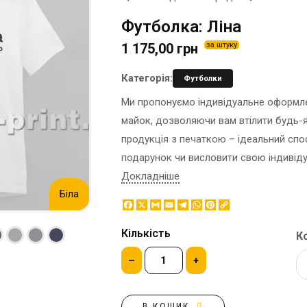
ЕТИКЕТКА НА ПЛЯШКУ
КОНТЕЙНЕРИ ДЛЯ ЇЖІ
Футболка: Ліна
ЗНАЧКИ МЕТАЛЕВI
КОРПОРАТИВНI СОЛОДОЩI
1 175,00 грн
за штуку
КАПЦI
НАСТIЛЬНА КОНСТРУКЦIЯ
КАРТИНИ ЗА НОМЕРАМИ
ПАКЕТИ
Категорія:
Футболки
КЕПКИ
ПАПЕРОВІ СТАКАНИ
Ми пропонуємо індивідуальне оформлен
КИЛИМКИ ПІД МИШІ
КОРОБКИ
майок, дозволяючи вам втілити будь-як
МЕДАЛІ
ПОВІТРЯНІ КУЛІ
продукція з печаткою – ідеальний спо
МЕТАЛ
СЕРВЕТКИ
подарунок чи висловити свою індивіду
НІЧНИК
ЦУКОР В СТІКАХ
Докладніше
Біла
Facebook
X
Gmail
Email
Telegram
WhatsApp
Pinterest
Copy
Link
Кількість
Ко
–
+
В КОШИК