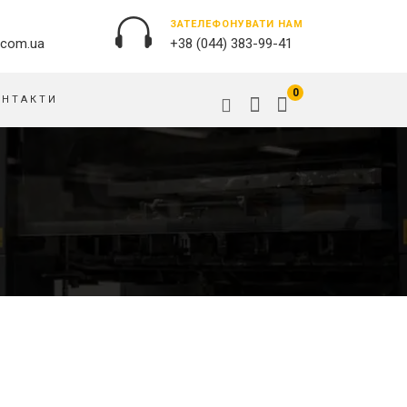
ЗАТЕЛЕФОНУВАТИ НАМ
.com.ua
+38 (044) 383-99-41
0
ОНТАКТИ
ЗОВНІШНЯ РЕКЛАМА
ОБКЛАДИНКИ НА ПАСПОРТ
БАНЕРИ
ПАЗЛИ
БРЕНДУВАННЯ БУДІВЕЛЬ
ПОДУШКИ
ВИВІСКИ
ПРАПОРИ
ДРУК НА АКРИЛІ
РУЧКИ
ДРУК НА ПВХ
СКОТЧ, КЛЕЙКА СТРIЧКА
ОРАКАЛ
СУМКИ
ПІДЛОГОВА РЕКЛАМА
ТАРIЛКИ
ПОЛОТНИЩНІ БАНЕРИ
ФАРТУХИ
ПОСТЕРИ, ПЛАКАТИ, АФIШI