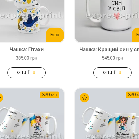
Біла
Б
Чашка: Птахи
Чашка: Кращий син у св
385.00 грн
545.00 грн
ОПЦІЇ
ОПЦІЇ
330 мл
330 