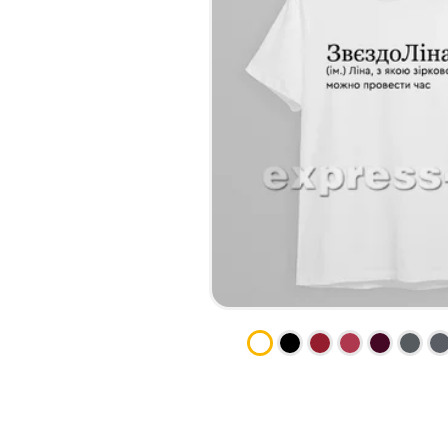
НАБІР ТЕКСТУ
КАЛЕНДАРІ
ПРОШИВКА ДИПЛОМУ/
КОНВЕРТИ
ТВЕРДА ОБКЛАДИНКА
ЛИСТІВКИ / ФЛАЄРИ
ПРЯМА ТА ПЛОТЕРНА
НАЛІПКИ / СТІКЕРИ
ПОРІЗКА
ПАПКИ
СКАНУВАННЯ
ПЛАСТИКОВІ КАРТИ
ТИСНЕННЯ /
СЕРТИФIКАТИ
ГРАВІРУВАННЯ
ХЕНГЕРИ
ФАКС
ШИЛЬДИ
ФОЛЬГУВАННЯ
ШИРОКОФОРМАТНИЙ ДРУК
ШОВКОГРАФІЯ / УФ ДТФ