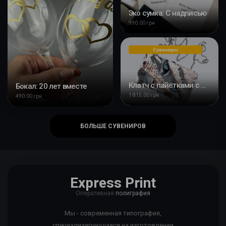
Эко сумка: С надписью
990.00 грн
Сувениры
Клатч с пайетками с Вашим дизайном
Бокал: 20 лет вместе
1 815.00 грн
490.00 грн
БОЛЬШЕ СУВЕНИРОВ
Express Print
Оперативная
полиграфия
Мы - современная типография,
специализирующаяся на изготовлении