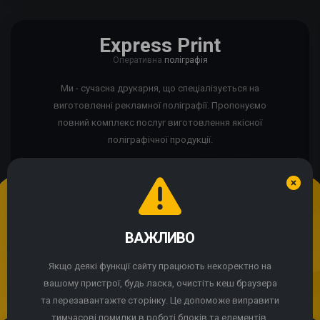
Express Print
Оперативна
поліграфія
Ми - сучасна друкарня, що спеціалізується на
виготовленні рекламної поліграфії. Пропонуємо
повний комплекс послуг виготовлення якісної
поліграфічної продукції.
Ми використовуємо cookie
Якщо сайт працює некоректно?
ВАЖЛИВО
Продовжуючи використання сайту, Ви погоджуєтесь із
використанням cookie-файлів.
Якщо деякі функції сайту працюють некоректно на
© 2004 - 2026 Express Print ™. Всі права захищені
вашому пристрої, будь ласка, очистіть кеш браузера
ПРИЙНЯТИ
та перезавантажте сторінку. Це допоможе виправити
тимчасові помилки в роботі блоків та елементів.