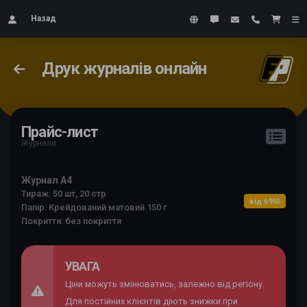
Назад
Друк журналів онлайн
Прайс-лист
Журнали
Журнал А4
Тираж: 50 шт, 20 стр
від 6950
Папір: Крейдований матовий 150 г
Покриття: без покриття
УВАГА
Ціни можуть змінюватись, залежно від регіону.
Для постійних клієнтів діють знижки при