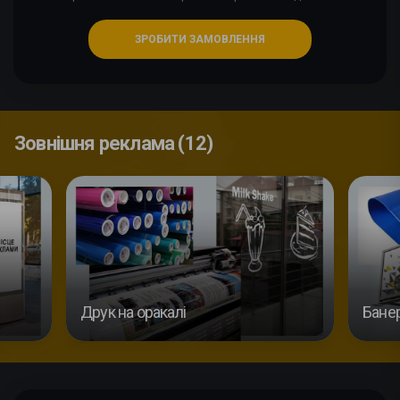
ЗРОБИТИ ЗАМОВЛЕННЯ
Зовнішня реклама (12)
Друк на оракалі
Банер