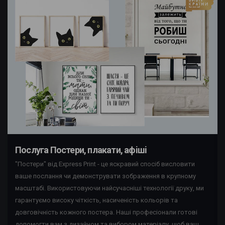
Послуга Постери, плакати, афiшi
"Постери" від Express Print - це яскравий спосіб висловити
ваше послання чи демонструвати зображення в крупному
масштабі. Використовуючи найсучасніші технології друку, ми
гарантуємо високу чіткість, насиченість кольорів та
довговічність кожного постера. Наші професіонали готові
допомогти вам з дизайном та вибором матеріалу, щоб ваш