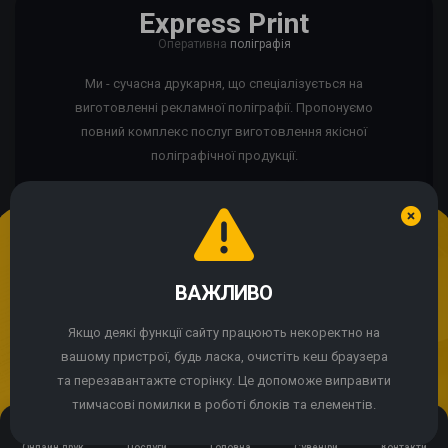
Express Print
Оперативна
поліграфія
Ми - сучасна друкарня, що спеціалізується на
виготовленні рекламної поліграфії. Пропонуємо
повний комплекс послуг виготовлення якісної
поліграфічної продукції.
Ми використовуємо cookie
Якщо сайт працює некоректно?
ВАЖЛИВО
Продовжуючи використання сайту, Ви погоджуєтесь із
використанням cookie-файлів.
Якщо деякі функції сайту працюють некоректно на
© 2004 - 2026 Express Print ™. Всі права захищені
вашому пристрої, будь ласка, очистіть кеш браузера
ПРИЙНЯТИ
та перезавантажте сторінку. Це допоможе виправити
тимчасові помилки в роботі блоків та елементів.
Онлайн друк
Послуги
Головна
Сувеніри
Контакти