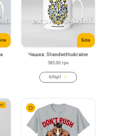
іла
Біла
а
Чашка: Standwithukraine
385.00 грн
ОПЦІЇ
мл