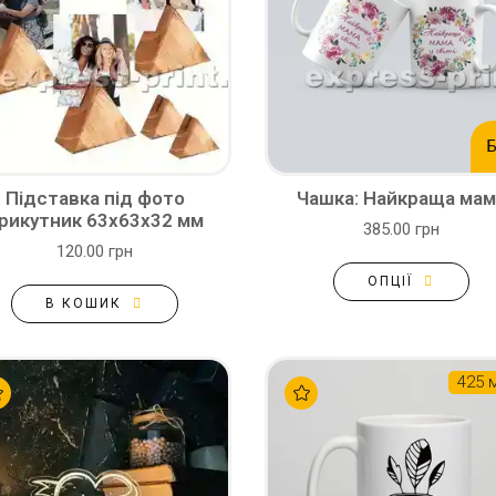
Б
Підставка під фото
Чашка: Найкраща мам
рикутник 63х63х32 мм
385.00 грн
120.00 грн
ОПЦІЇ
В КОШИК
425 