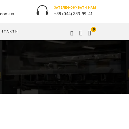
ЗАТЕЛЕФОНУВАТИ НАМ
.com.ua
+38 (044) 383-99-41
0
ОНТАКТИ
ЗОВНІШНЯ РЕКЛАМА
ОБКЛАДИНКИ НА ПАСПОРТ
БАНЕРИ
ПАЗЛИ
БРЕНДУВАННЯ БУДІВЕЛЬ
ПОДУШКИ
ВИВІСКИ
ПРАПОРИ
ДРУК НА АКРИЛІ
РУЧКИ
ДРУК НА ПВХ
СКОТЧ, КЛЕЙКА СТРIЧКА
ОРАКАЛ
СУМКИ
ПІДЛОГОВА РЕКЛАМА
ТАРIЛКИ
ПОЛОТНИЩНІ БАНЕРИ
ФАРТУХИ
ПОСТЕРИ, ПЛАКАТИ, АФIШI