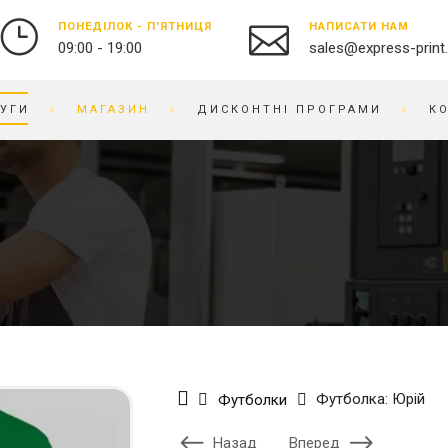
ПОНЕДІЛОК - П'ЯТНИЦЯ
НАПИСАТИ НАМ
09:00 - 19:00
sales@express-print
УГИ
МАГАЗИН
ДИСКОНТНІ ПРОГРАМИ
К
ФОТО-ВІДЕО СТУДІЯ
СУВЕНІРНА ПРОДУКЦІЯ
ДРУК ФОТОГРАФІЙ
БЕЙДЖІ
ОЦИФРУВАННЯ ВІДЕО ТА
БЛОКНОТИ
ПЛІВКИ
БРАСЛЕТИ
ПРЕДМЕТНА ФОТОЗЙОМКА
БРЕЛОКИ
РЕСТАВРАЦІЯ ФОТО
БЛОКИ ДЛЯ ЗАПИСIВ
РЕТУШ ФОТО
ВИШИВКА НА ТКАНИНІ
ФОТО КНИГИ / АЛЬБОМИ
ВІЗИТНИЦI
Футболка: Юрій
Футболки
ФОТО НА ДОКУМЕНТИ
ГОДИННИК
ГРАВІРУВАННЯ
Назад
Вперед
БРЕНДОВЕ ПАКУВАННЯ