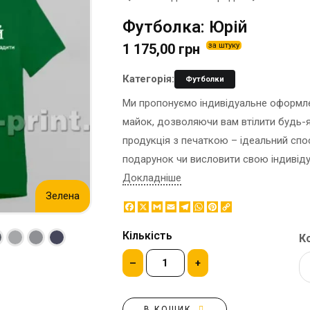
ЕТИКЕТКА НА ПЛЯШКУ
КОНТЕЙНЕРИ ДЛЯ ЇЖІ
Футболка: Юрій
ЗНАЧКИ МЕТАЛЕВI
КОРПОРАТИВНI СОЛОДОЩI
1 175,00 грн
за штуку
КАПЦI
НАСТIЛЬНА КОНСТРУКЦIЯ
КАРТИНИ ЗА НОМЕРАМИ
ПАКЕТИ
Категорія:
Футболки
КЕПКИ
ПАПЕРОВІ СТАКАНИ
Ми пропонуємо індивідуальне оформлен
КИЛИМКИ ПІД МИШІ
КОРОБКИ
майок, дозволяючи вам втілити будь-як
МЕДАЛІ
ПОВІТРЯНІ КУЛІ
продукція з печаткою – ідеальний спо
МЕТАЛ
СЕРВЕТКИ
подарунок чи висловити свою індивіду
НІЧНИК
ЦУКОР В СТІКАХ
Докладніше
Зелена
Facebook
X
Gmail
Email
Telegram
WhatsApp
Pinterest
Copy
Link
Кількість
Ко
–
+
В КОШИК