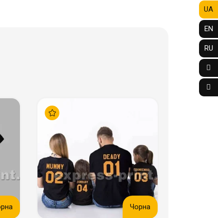
UA
EN
RU
орна
Чорна