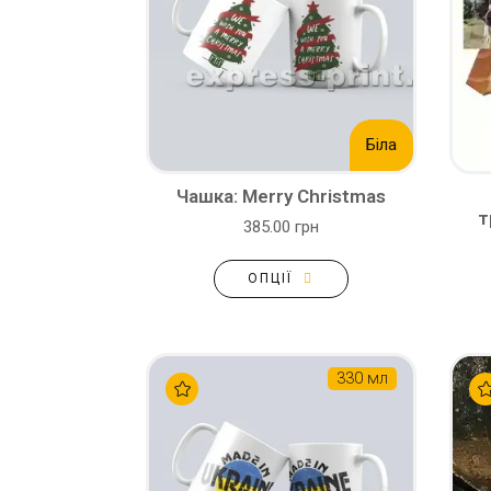
Біла
Чашка: Merry Christmas
т
385.00 грн
ОПЦІЇ
330 мл