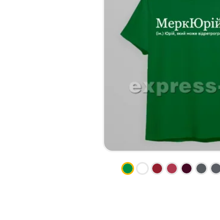
НАБІР ТЕКСТУ
КАЛЕНДАРІ
ПРОШИВКА ДИПЛОМУ/
КОНВЕРТИ
ТВЕРДА ОБКЛАДИНКА
ЛИСТІВКИ / ФЛАЄРИ
ПРЯМА ТА ПЛОТЕРНА
НАЛІПКИ / СТІКЕРИ
ПОРІЗКА
ПАПКИ
СКАНУВАННЯ
ПЛАСТИКОВІ КАРТИ
ТИСНЕННЯ /
СЕРТИФIКАТИ
ГРАВІРУВАННЯ
ХЕНГЕРИ
ФАКС
ШИЛЬДИ
ФОЛЬГУВАННЯ
ШИРОКОФОРМАТНИЙ ДРУК
ШОВКОГРАФІЯ / УФ ДТФ