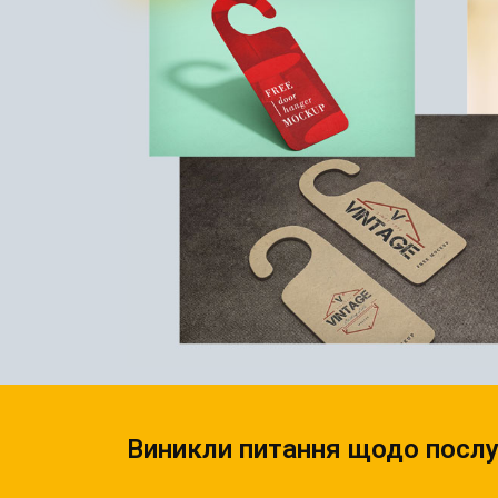
НАБІР ТЕКСТУ
КАЛЕНДАРІ
ПРОШИВКА ДИПЛОМУ/
КОНВЕРТИ
ТВЕРДА ОБКЛАДИНКА
ЛИСТІВКИ / ФЛАЄРИ
ПРЯМА ТА ПЛОТЕРНА
НАЛІПКИ / СТІКЕРИ
ПОРІЗКА
ПАПКИ
СКАНУВАННЯ
ПЛАСТИКОВІ КАРТИ
ТИСНЕННЯ /
СЕРТИФIКАТИ
ГРАВІРУВАННЯ
ХЕНГЕРИ
ФАКС
ШИЛЬДИ
ФОЛЬГУВАННЯ
ШИРОКОФОРМАТНИЙ ДРУК
ШОВКОГРАФІЯ / УФ ДТФ
Виникли питання щодо послу