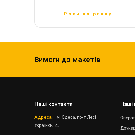
Роки на ринку
Вимоги до макетів
Наші контакти
Наші 
Адреса:
м. Одеса, пр-т Лесі
Операт
Українки, 25
Друка