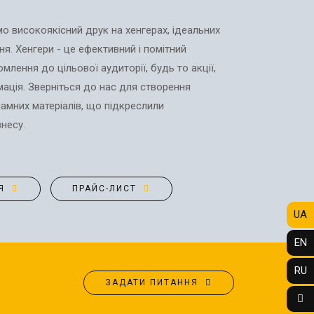
ФОТО МАГНІТИ
РЕКЛАМНІ КОНСТРУКЦІЇ
ФОТОКУБИК
СІТІ-ЛАЙТИ
мо високоякісний друк на хенгерах, ідеальних
ФУТБОЛКИ / СВІТШОТИ /
я. Хенгери - це ефективний і помітний
ТРАНСПОРТНА РЕКЛАМА
ПОЛО / ХУДІ
млення до цільової аудиторії, будь то акції,
ДИЗАЙН ПОСЛУГИ
ХОЛСТ, ПОЛОТНО
ація. Зверніться до нас для створення
ЗАПРАВКА/СЕРВІС
ламних матеріалів, що підкреслили
ЧАШКИ
КАРТРИДЖІВ
знесу.
ЧОХЛИ ДЛЯ ТЕЛЕФОНУ
ВИГОТОВЛЕННЯ ШТАМПІВ
ШКАРПЕТКИ
t
СТВОРЕННЯ САЙТІВ
ЯЛИНКОВI КУЛI
ПОДАРУВАТИ ПІСНЮ
Я
ПРАЙС-ЛИСТ
UA
EN
RU
ЗАДАТИ ПИТАННЯ