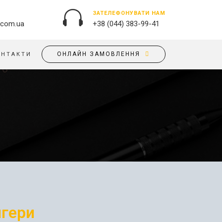
ЗАТЕЛЕФОНУВАТИ НАМ
.com.ua
+38 (044) 383-99-41
ОНЛАЙН ЗАМОВЛЕННЯ
ОНТАКТИ
ЗОВНІШНЯ РЕКЛАМА
ОБКЛАДИНКИ НА ПАСПОРТ
БАНЕРИ
ПАЗЛИ
БРЕНДУВАННЯ БУДІВЕЛЬ
ПОДУШКИ
ВИВІСКИ
ПРАПОРИ
ДРУК НА АКРИЛІ
РУЧКИ
ДРУК НА ПВХ
СКОТЧ, КЛЕЙКА СТРIЧКА
ОРАКАЛ
СУМКИ
ПІДЛОГОВА РЕКЛАМА
ТАРIЛКИ
ПОЛОТНИЩНІ БАНЕРИ
нгери
ФАРТУХИ
ПОСТЕРИ, ПЛАКАТИ, АФIШI