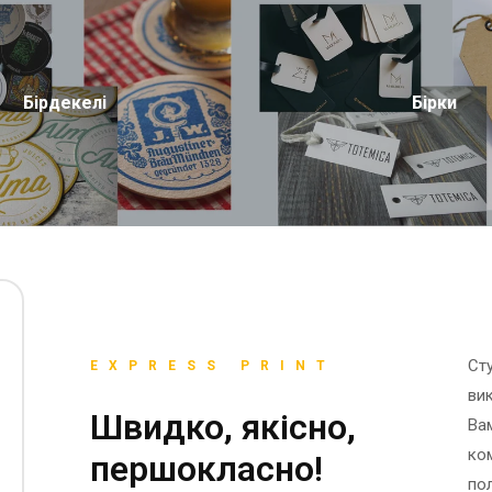
Бірдекелі
Бірки
Ст
EXPRESS PRINT
ви
Швидко, якісно,
Ва
ко
першокласно!
пол