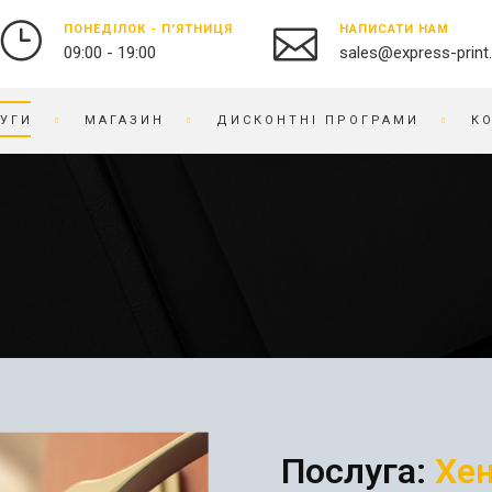
ПОНЕДІЛОК - П'ЯТНИЦЯ
НАПИСАТИ НАМ
09:00 - 19:00
sales@express-print
УГИ
МАГАЗИН
ДИСКОНТНІ ПРОГРАМИ
К
ФОТО-ВІДЕО СТУДІЯ
СУВЕНІРНА ПРОДУКЦІЯ
ДРУК ФОТОГРАФІЙ
БЕЙДЖІ
ОЦИФРУВАННЯ ВІДЕО ТА
БЛОКНОТИ
ПЛІВКИ
БРАСЛЕТИ
ПРЕДМЕТНА ФОТОЗЙОМКА
БРЕЛОКИ
РЕСТАВРАЦІЯ ФОТО
БЛОКИ ДЛЯ ЗАПИСIВ
РЕТУШ ФОТО
ВИШИВКА НА ТКАНИНІ
ФОТО КНИГИ / АЛЬБОМИ
ВІЗИТНИЦI
ФОТО НА ДОКУМЕНТИ
ГОДИННИК
Послуга:
Хе
ГРАВІРУВАННЯ
БРЕНДОВЕ ПАКУВАННЯ