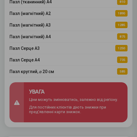
Пазл (тканинний) А4
810
Пазл (магнітний) А2
1890
Пазл (магнітний) А3
1285
Пазл (магнітний) А4
875
Пазл Серце А3
1250
Пазл Серце А4
735
Пазл круглий, ⌀ 20 см
585
УВАГА
Ціни можуть змінюватись, залежно від регіону.
Для постійних клієнтів діють знижки при
пред'явленні карти знижок.