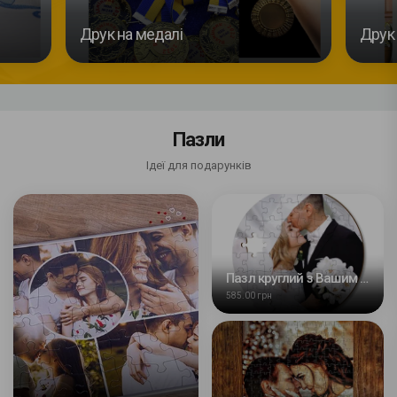
Друк на медалі
Друк 
Пазли
Ідеї для подарунків
Пазл круглий з Вашим фото
585.00 грн