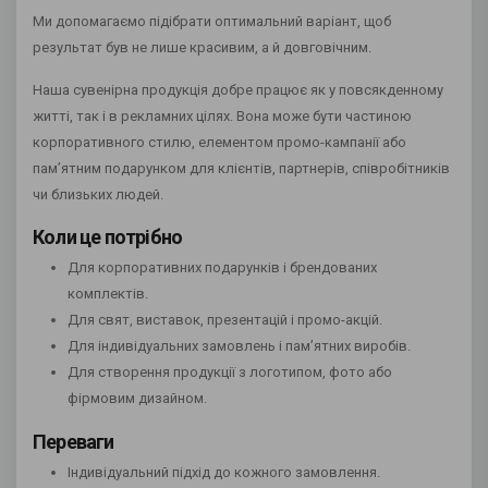
Ми допомагаємо підібрати оптимальний варіант, щоб
результат був не лише красивим, а й довговічним.
Наша сувенірна продукція добре працює як у повсякденному
житті, так і в рекламних цілях. Вона може бути частиною
корпоративного стилю, елементом промо-кампанії або
пам’ятним подарунком для клієнтів, партнерів, співробітників
чи близьких людей.
Коли це потрібно
Для корпоративних подарунків і брендованих
комплектів.
Для свят, виставок, презентацій і промо-акцій.
Для індивідуальних замовлень і пам’ятних виробів.
Для створення продукції з логотипом, фото або
фірмовим дизайном.
Переваги
Індивідуальний підхід до кожного замовлення.