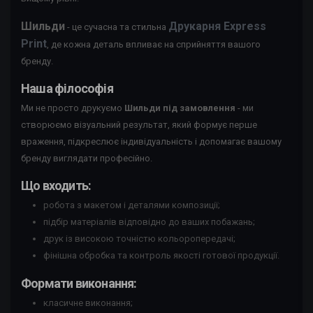
Шильди
Друкарня Express
- це сучасна та стильна
Print
, де кожна деталь впливає на сприйняття вашого
бренду.
Наша філософія
Ми не просто друкуємо
Шильди під замовлення
- ми
створюємо візуальний результат, який формує перше
враження, підкреслює індивідуальність і допомагає вашому
бренду виглядати професійно.
Що входить:
робота з макетом і деталями композиції;
підбір матеріалів відповідно до ваших побажань;
друк із високою точністю кольоропередачі;
фінішна обробка та контроль якості готової продукції.
Формати виконання:
класичне виконання;