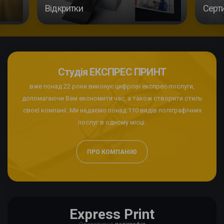
Вiдкритки
Серт
Студія ЕКСПРЕС ПРИНТ
вже понад 22 роки виконує цифрові експрес-послуги,
допомагаючи Вам економити час, а також створити стиль
своєї компанії. Ми надаємо понад 110 видів поліграфічних
послуг в одному місці.
ПРО КОМПАНІЮ
Express Print