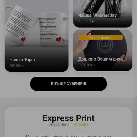
Чашка: Wednesday
385.00 грн
Кухонні дошки
Дошка: з Вашим дизайном діаметр 24 см з сланцю
Чашка: Вірш
1 720.00 грн
385.00 грн
БІЛЬШЕ СУВЕНІРІВ
Express Print
Оперативна
поліграфія
Ми - сучасна друкарня, що спеціалізується на