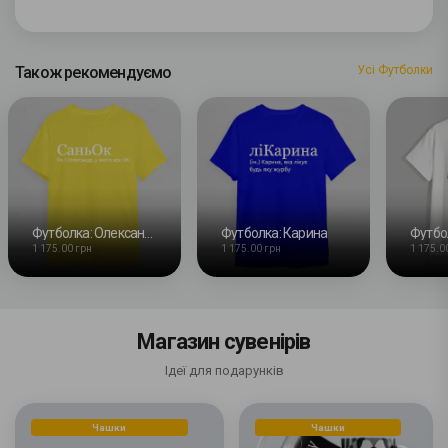
Також рекомендуємо
Усі Футболки
Футболка: Олександр
Футболка: Карина
1 175.00 грн
1 175.00 грн
1 175.0
Магазин сувенірів
Ідеї для подарунків
Чашки
Чашки