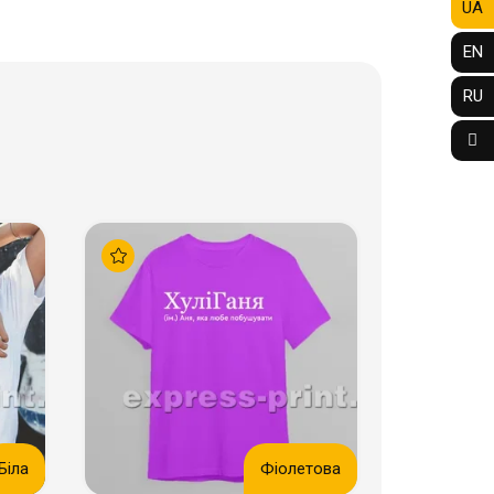
UA
EN
RU
Біла
Фіолетова