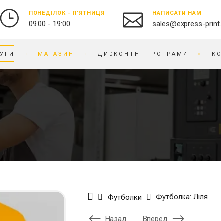
ПОНЕДІЛОК - П'ЯТНИЦЯ
НАПИСАТИ НАМ
09:00 - 19:00
sales@express-print
УГИ
МАГАЗИН
ДИСКОНТНІ ПРОГРАМИ
К
ФОТО-ВІДЕО СТУДІЯ
СУВЕНІРНА ПРОДУКЦІЯ
ДРУК ФОТОГРАФІЙ
БЕЙДЖІ
ОЦИФРУВАННЯ ВІДЕО ТА
БЛОКНОТИ
ПЛІВКИ
БРАСЛЕТИ
ПРЕДМЕТНА ФОТОЗЙОМКА
БРЕЛОКИ
РЕСТАВРАЦІЯ ФОТО
БЛОКИ ДЛЯ ЗАПИСIВ
РЕТУШ ФОТО
ВИШИВКА НА ТКАНИНІ
ФОТО КНИГИ / АЛЬБОМИ
ВІЗИТНИЦI
Футболка: Ліля
Футболки
ФОТО НА ДОКУМЕНТИ
ГОДИННИК
ГРАВІРУВАННЯ
Назад
Вперед
БРЕНДОВЕ ПАКУВАННЯ