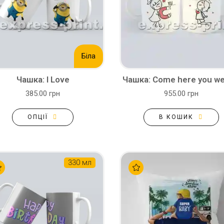
Біла
Чашка: I Love
Чашка: Come here you w
385.00 грн
955.00 грн
ОПЦІЇ
В КОШИК
330 мл