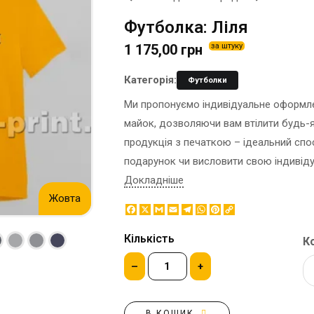
ЕТИКЕТКА НА ПЛЯШКУ
КОНТЕЙНЕРИ ДЛЯ ЇЖІ
Футболка: Ліля
ЗНАЧКИ МЕТАЛЕВI
КОРПОРАТИВНI СОЛОДОЩI
1 175,00 грн
за штуку
КАПЦI
НАСТIЛЬНА КОНСТРУКЦIЯ
КАРТИНИ ЗА НОМЕРАМИ
ПАКЕТИ
Категорія:
Футболки
КЕПКИ
ПАПЕРОВІ СТАКАНИ
Ми пропонуємо індивідуальне оформлен
КИЛИМКИ ПІД МИШІ
КОРОБКИ
майок, дозволяючи вам втілити будь-як
МЕДАЛІ
ПОВІТРЯНІ КУЛІ
продукція з печаткою – ідеальний спо
МЕТАЛ
СЕРВЕТКИ
подарунок чи висловити свою індивіду
НІЧНИК
ЦУКОР В СТІКАХ
Докладніше
Жовта
Facebook
X
Gmail
Email
Telegram
WhatsApp
Pinterest
Copy
Link
Кількість
Ко
–
+
В КОШИК