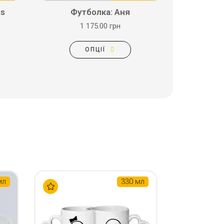
ds
Футболка: Аня
1 175.00 грн
ОПЦІЇ
мл
330 мл