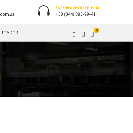
ЗАТЕЛЕФОНУВАТИ НАМ
.com.ua
+38 (044) 383-99-41
0
ОНТАКТИ
ЗОВНІШНЯ РЕКЛАМА
ОБКЛАДИНКИ НА ПАСПОРТ
БАНЕРИ
ПАЗЛИ
БРЕНДУВАННЯ БУДІВЕЛЬ
ПОДУШКИ
ВИВІСКИ
ПРАПОРИ
ДРУК НА АКРИЛІ
РУЧКИ
ДРУК НА ПВХ
СКОТЧ, КЛЕЙКА СТРIЧКА
ОРАКАЛ
СУМКИ
ПІДЛОГОВА РЕКЛАМА
ТАРIЛКИ
ПОЛОТНИЩНІ БАНЕРИ
ФАРТУХИ
ПОСТЕРИ, ПЛАКАТИ, АФIШI