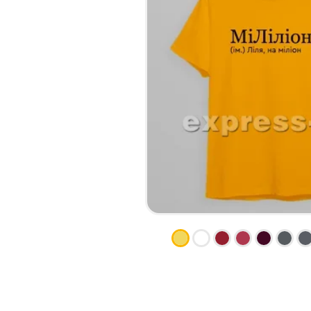
НАБІР ТЕКСТУ
КАЛЕНДАРІ
ПРОШИВКА ДИПЛОМУ/
КОНВЕРТИ
ТВЕРДА ОБКЛАДИНКА
ЛИСТІВКИ / ФЛАЄРИ
ПРЯМА ТА ПЛОТЕРНА
НАЛІПКИ / СТІКЕРИ
ПОРІЗКА
ПАПКИ
СКАНУВАННЯ
ПЛАСТИКОВІ КАРТИ
ТИСНЕННЯ /
СЕРТИФIКАТИ
ГРАВІРУВАННЯ
ХЕНГЕРИ
ФАКС
ШИЛЬДИ
ФОЛЬГУВАННЯ
ШИРОКОФОРМАТНИЙ ДРУК
ШОВКОГРАФІЯ / УФ ДТФ