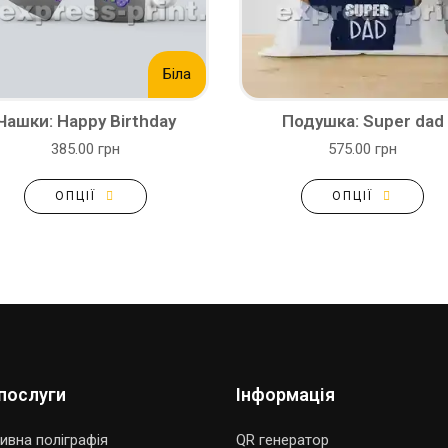
Біла
Чашки: Happy Birthday
Подушка: Super dad
385.00 грн
575.00 грн
ОПЦІЇ
ОПЦІЇ
послуги
Інформація
ивна поліграфія
QR генератор