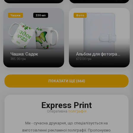
Чашки
330 мл
Фото
Чашка: Садок
Альбом для фотографій Instax Mini Fuji на 108 кадрів
385.00 грн
670.00 грн
ПОКАЗАТИ ЩЕ (664)
Express Print
Оперативна
поліграфія
Ми - сучасна друкарня, що спеціалізується на
виготовленні рекламної поліграфії. Пропонуємо