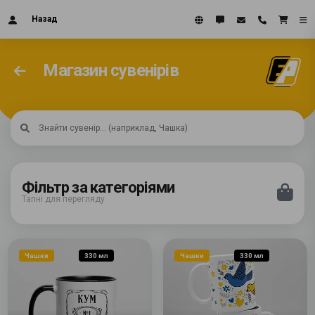
Назад
Магазин сувенірів
Фільтр за категоріями
Тапні для перегляду
Чашки
330 мл
Чашки
330 мл