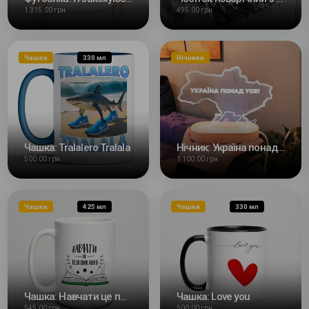
1 315.00 грн
495.00 грн
Чашки
330 мл
Нічники
Чашка: Tralalero Tralala
Нічник: Україна понад усе
500.00 грн
1 100.00 грн
Чашки
425 мл
Чашки
330 мл
Чашка: Навчати це покликання
Чашка: Love you
545.00 грн
500.00 грн