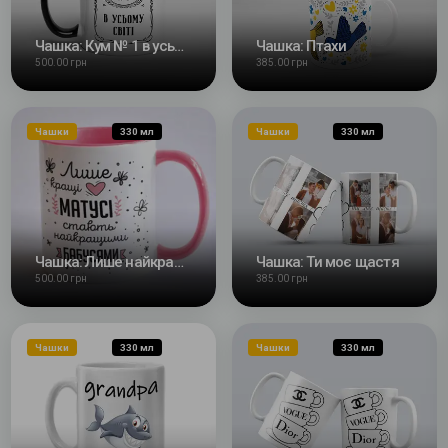
Чашка: Кум № 1 в усьому світі
Чашка: Птахи
500.00 грн
385.00 грн
Чашки
330 мл
Чашки
330 мл
Чашка: Лише найкращі матусі стають найкращими бабусями
Чашка: Ти моє щастя
500.00 грн
385.00 грн
Чашки
330 мл
Чашки
330 мл