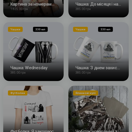
Картина за номерами: Дівчина
Чашка: До місяця і назад
1 825.00 грн
385.00 грн
Чашки
330 мл
Чашки
330 мл
Чашка: Wednesday
Чашка: З днем захисника
385.00 грн
385.00 грн
Футболки
Ялинкові кулі
Футболка: Я закохуюсь в тебе щодня
Чобіток новорічний з паєтками з Вашим фото