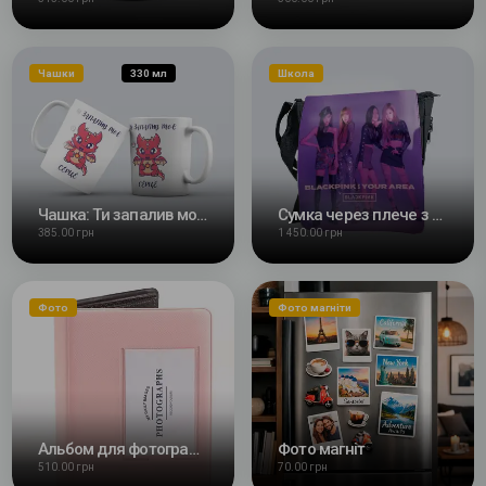
Чашки
330 мл
Школа
Чашка: Ти запалив моє серце
Сумка через плече з Вашим дизайном
385.00 грн
1 450.00 грн
Фото
Фото магніти
Альбом для фотографій Fuji Instax Mini Photographs 64 кадри
Фото магніт
510.00 грн
70.00 грн