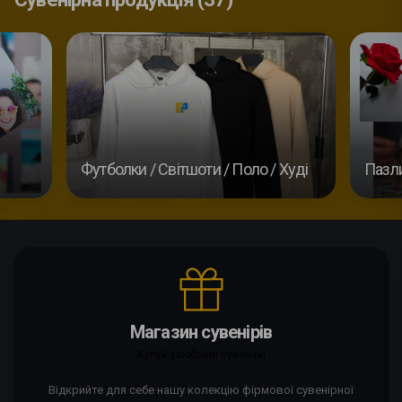
Футболки / Світшоти / Поло / Худі
Пазл
Магазин сувенірів
Купуй улюблені сувеніри
Відкрийте для себе нашу колекцію фірмової сувенірної