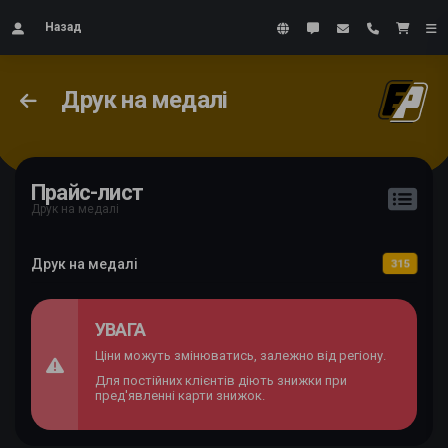
Назад
Друк на медалі
Прайс-лист
Друк на медалі
Друк на медалі
315
УВАГА
Ціни можуть змінюватись, залежно від регіону.
Для постійних клієнтів діють знижки при
пред'явленні карти знижок.