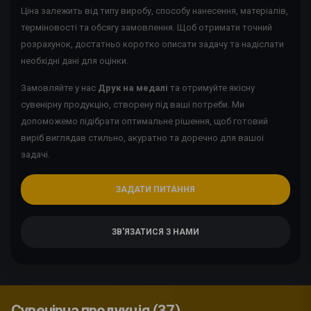
Ціна залежить від типу виробу, способу нанесення, матеріалів,
терміновості та обсягу замовлення. Щоб отримати точний
розрахунок, достатньо коротко описати задачу та надіслати
необхідні дані для оцінки.
Замовляйте у нас
Друк на медалі
та отримуйте якісну
сувенірну продукцію, створену під ваші потреби. Ми
допоможемо підібрати оптимальне рішення, щоб готовий
виріб виглядав стильно, акуратно та доречно для вашої
задачі.
ЗАДАТИ ПИТАННЯ
ЗВ'ЯЗАТИСЯ З НАМИ
Сувенірна продукція (37)