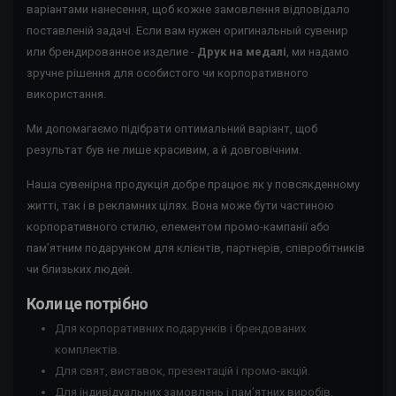
варіантами нанесення, щоб кожне замовлення відповідало
поставленій задачі. Если вам нужен оригинальный сувенир
или брендированное изделие -
Друк на медалі
, ми надамо
зручне рішення для особистого чи корпоративного
використання.
Ми допомагаємо підібрати оптимальний варіант, щоб
результат був не лише красивим, а й довговічним.
Наша сувенірна продукція добре працює як у повсякденному
житті, так і в рекламних цілях. Вона може бути частиною
корпоративного стилю, елементом промо-кампанії або
пам’ятним подарунком для клієнтів, партнерів, співробітників
чи близьких людей.
Коли це потрібно
Для корпоративних подарунків і брендованих
комплектів.
Для свят, виставок, презентацій і промо-акцій.
Для індивідуальних замовлень і пам’ятних виробів.