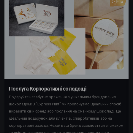
Послуга Корпоративнi солодощi
Подаруйте незабутнє враження з унікальним брендованим
шоколадом! В "Express Print" ми пропонуємо ідеальний спосіб
виразити свій бренд або послання на смачному шоколаді. Це
ідеальний подарунок для клієнтів, співробітників або на
корпоративні заходи. Нехай ваш бренд асоціюється зі смаком
та якістю, завдяки нашим ексклюзивним шоколадним