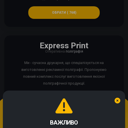
ОБРАТИ ( 768)
Express Print
Оперативна
поліграфія
Ми - сучасна друкарня, що спеціалізується на
виготовленні рекламної поліграфії. Пропонуємо
повний комплекс послуг виготовлення якісної
поліграфічної продукції.
Ми використовуємо cookie
Якщо сайт працює некоректно?
ВАЖЛИВО
Продовжуючи використання сайту, Ви погоджуєтесь із