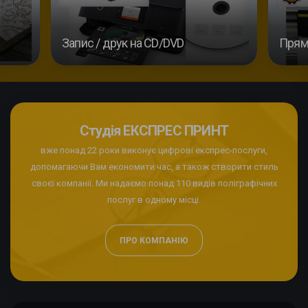
Запис / друк на CD/DVD
Пряма
Студія ЕКСПРЕС ПРИНТ
вже понад 22 роки виконує цифрові експрес-послуги,
допомагаючи Вам економити час, а також створити стиль
своєї компанії. Ми надаємо понад 110 видів поліграфічних
послуг в одному місці.
ПРО КОМПАНІЮ