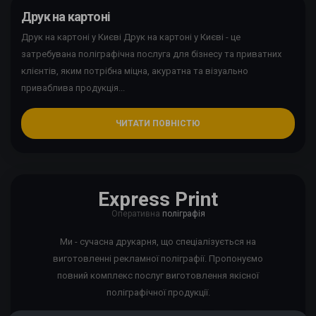
Друк на картоні
Друк на картоні у Києві Друк на картоні у Києві - це
затребувана поліграфічна послуга для бізнесу та приватних
клієнтів, яким потрібна міцна, акуратна та візуально
приваблива продукція...
ЧИТАТИ ПОВНІСТЮ
Express Print
Оперативна
поліграфія
Ми - сучасна друкарня, що спеціалізується на
виготовленні рекламної поліграфії. Пропонуємо
повний комплекс послуг виготовлення якісної
поліграфічної продукції.