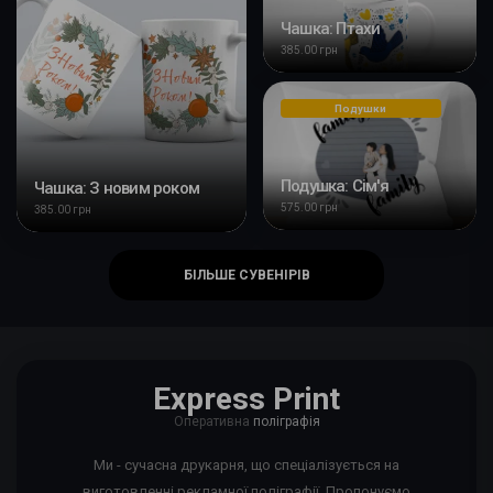
Чашка: Птахи
385.00 грн
Подушки
Подушка: Сім'я
Чашка: З новим роком
575.00 грн
385.00 грн
БІЛЬШЕ СУВЕНІРІВ
Express Print
Оперативна
поліграфія
Ми - сучасна друкарня, що спеціалізується на
виготовленні рекламної поліграфії. Пропонуємо