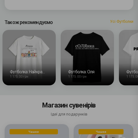
Також рекомендуємо
Усі Футболки
Футболка: Найкраща вчителька початкових класів
Футболка: Оля
1 175.00 грн
1 175.00 грн
1 175.0
Магазин сувенірів
Ідеї для подарунків
Чашки
Чашки