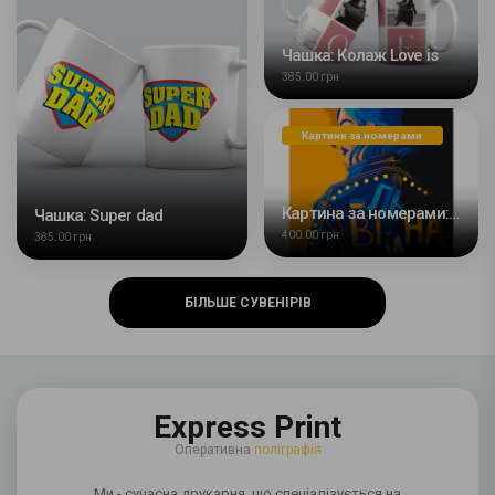
Чашка: Колаж Love is
385.00 грн
Картини за номерами
Картина за номерами: Вільна
Чашка: Super dad
400.00 грн
385.00 грн
БІЛЬШЕ СУВЕНІРІВ
Express Print
Оперативна
поліграфія
Ми - сучасна друкарня, що спеціалізується на