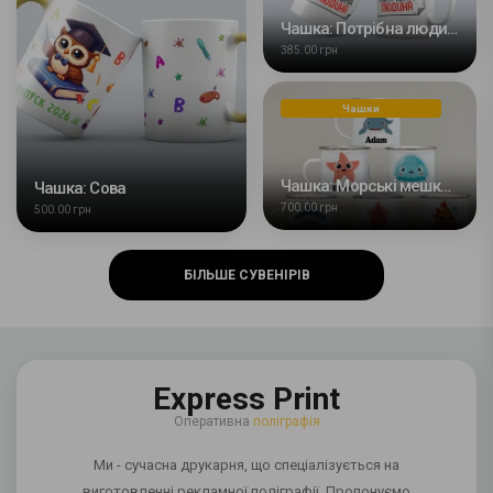
Чашка: Потрібна людина
385.00 грн
Чашки
Чашка: Морські мешканьці
Чашка: Сова
700.00 грн
500.00 грн
БІЛЬШЕ СУВЕНІРІВ
Express Print
Оперативна
поліграфія
Ми - сучасна друкарня, що спеціалізується на
виготовленні рекламної поліграфії. Пропонуємо