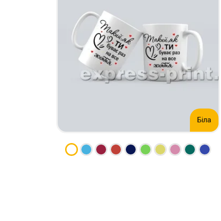
НАБІР ТЕКСТУ
КАЛЕНДАРІ
ПРОШИВКА ДИПЛОМУ/
КОНВЕРТИ
ТВЕРДА ОБКЛАДИНКА
ЛИСТІВКИ / ФЛАЄРИ
ПРЯМА ТА ПЛОТЕРНА
НАЛІПКИ / СТІКЕРИ
ПОРІЗКА
ПАПКИ
СКАНУВАННЯ
ПЛАСТИКОВІ КАРТИ
ТИСНЕННЯ /
СЕРТИФIКАТИ
ГРАВІРУВАННЯ
ХЕНГЕРИ
ФАКС
ШИЛЬДИ
Біла
ФОЛЬГУВАННЯ
ШИРОКОФОРМАТНИЙ ДРУК
ШОВКОГРАФІЯ / УФ ДТФ