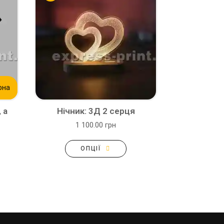
рна
 а
Нічник: 3Д 2 серця
1 100.00 грн
ОПЦІЇ