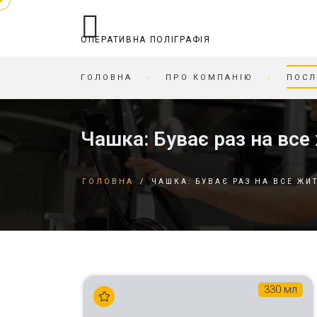
ОПЕРАТИВНА ПОЛІГРАФІЯ
ГОЛОВНА
ПРО КОМПАНІЮ
ПОСЛ
ОПЕРАТИВНА ПОЛІГРАФІЯ
ДРУКАРНЯ
Чашка: Буває раз на все
БРОШУРУВАННЯ
БІРДЕКЕЛІ
ВІЗИТКИ ЗА ГОДИНУ
БІРКИ
ГОЛОВНА
/
ЧАШКА: БУВАЄ РАЗ НА ВСЕ ЖИ
ДРУК НА КАРТОНІ
БЛАНКИ
ЗАПИС / ДРУК НА CD/DVD
БРОШУРИ
ЗАПРАВКА/СЕРВІС
БУКЛЕТИ
КАРТРИДЖІВ
ВIДКРИТКИ
КАРТИ СКЕТЧ ТА ГРАЛЬНІ
ВІЗИТКИ
КСЕРОКС ТА РОЗДРУКІВКА
ЖУРНАЛИ
330 мл
ЛАМІНАЦІЯ
ЗАПРОШЕННЯ