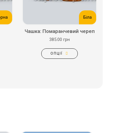
орна
Біла
Чашка: Помаранчевий череп
385.00 грн
ОПЦІЇ