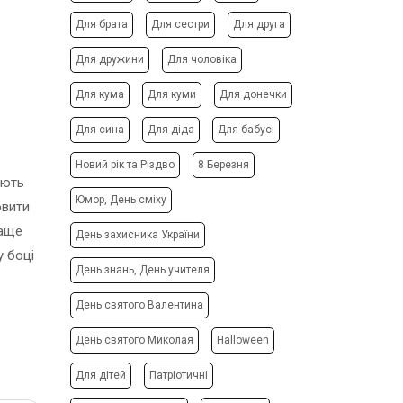
ФОТО МАГНІТИ
РЕКЛАМНІ КОНСТРУКЦІЇ
Для брата
Для сестри
Для друга
ФОТОКУБИК
СІТІ-ЛАЙТИ
Для дружини
Для чоловіка
ФУТБОЛКИ / СВІТШОТИ /
ТРАНСПОРТНА РЕКЛАМА
ПОЛО / ХУДІ
Для кума
Для куми
Для донечки
ДИЗАЙН ПОСЛУГИ
ХОЛСТ, ПОЛОТНО
ЗАПРАВКА/СЕРВІС
Для сина
Для діда
Для бабусі
ЧАШКИ
КАРТРИДЖІВ
ЧОХЛИ ДЛЯ ТЕЛЕФОНУ
Новий рік та Різдво
8 Березня
ВИГОТОВЛЕННЯ ШТАМПІВ
юють
ШКАРПЕТКИ
СТВОРЕННЯ САЙТІВ
Юмор, День сміху
овити
ЯЛИНКОВI КУЛI
ПОДАРУВАТИ ПІСНЮ
раще
День захисника України
у боці
День знань, День учителя
День святого Валентина
День святого Миколая
Halloween
Для дітей
Патріотичні