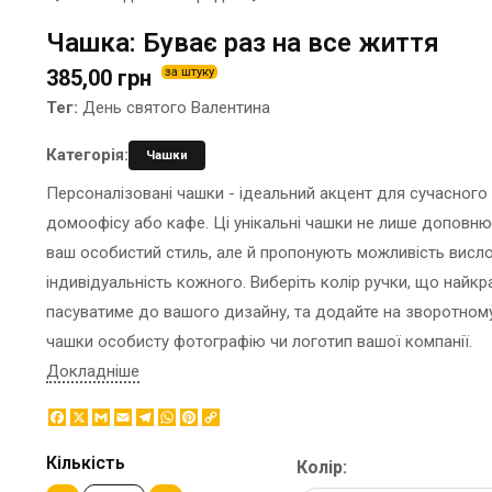
ЕТИКЕТКА НА ПЛЯШКУ
КОНТЕЙНЕРИ ДЛЯ ЇЖІ
Чашка: Буває раз на все життя
ЗНАЧКИ МЕТАЛЕВI
КОРПОРАТИВНI СОЛОДОЩI
385,00 грн
за штуку
КАПЦI
НАСТIЛЬНА КОНСТРУКЦIЯ
Тег:
День святого Валентина
КАРТИНИ ЗА НОМЕРАМИ
ПАКЕТИ
КЕПКИ
ПАПЕРОВІ СТАКАНИ
Категорія:
Чашки
КИЛИМКИ ПІД МИШІ
КОРОБКИ
Персоналізовані чашки - ідеальний акцент для сучасного
МЕДАЛІ
ПОВІТРЯНІ КУЛІ
домоофісу або кафе. Ці унікальні чашки не лише доповн
МЕТАЛ
СЕРВЕТКИ
ваш особистий стиль, але й пропонують можливість висл
НІЧНИК
ЦУКОР В СТІКАХ
індивідуальність кожного. Виберіть колір ручки, що найк
пасуватиме до вашого дизайну, та додайте на зворотном
чашки особисту фотографію чи логотип вашої компанії.
Докладніше
Facebook
X
Gmail
Email
Telegram
WhatsApp
Pinterest
Copy
Link
Кількість
Колір: