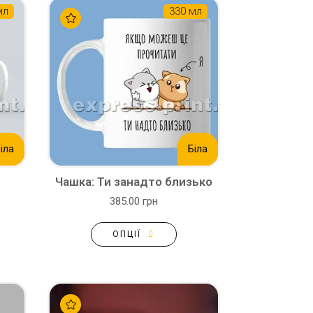
мл
330 мл
іла
Біла
Чашка: Ти занадто близько
385.00 грн
ОПЦІЇ