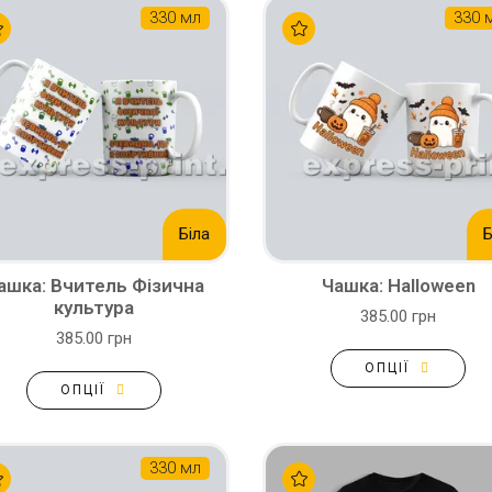
330 мл
330 
Біла
Б
ашка: Вчитель Фізична
Чашка: Halloween
культура
385.00 грн
385.00 грн
ОПЦІЇ
ОПЦІЇ
330 мл