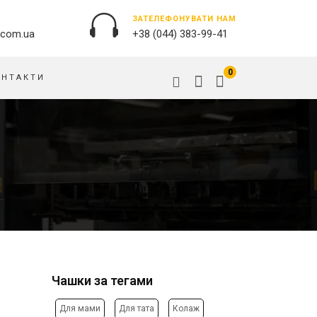
ЗАТЕЛЕФОНУВАТИ НАМ
.com.ua
+38 (044) 383-99-41
0
ОНТАКТИ
ЗОВНІШНЯ РЕКЛАМА
ОБКЛАДИНКИ НА ПАСПОРТ
БАНЕРИ
ПАЗЛИ
БРЕНДУВАННЯ БУДІВЕЛЬ
ПОДУШКИ
ВИВІСКИ
ПРАПОРИ
ДРУК НА АКРИЛІ
РУЧКИ
ДРУК НА ПВХ
СКОТЧ, КЛЕЙКА СТРIЧКА
ОРАКАЛ
СУМКИ
ПІДЛОГОВА РЕКЛАМА
Чашки за тегами
ТАРIЛКИ
ПОЛОТНИЩНІ БАНЕРИ
ФАРТУХИ
ПОСТЕРИ, ПЛАКАТИ, АФIШI
Для мами
Для тата
Колаж