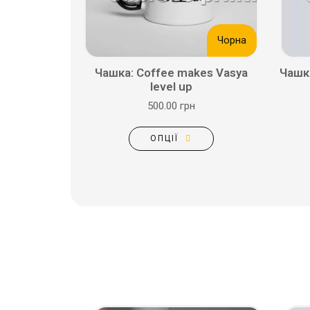
Чорна
Чашка: Сoffee makes Vasya
Чашка
level up
500.00 грн
ОПЦІЇ