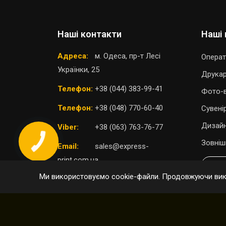
Наші контакти
Наші 
Адреса:
м. Одеса, пр-т Лесі
Операт
Українки, 25
Друка
Телефон:
+38 (044) 383-99-41
Фото-в
Телефон:
+38 (048) 770-60-40
Сувені
Дизайн
Viber:
+38 (063) 763-76-77
Зовніш
Email:
sales@express-
print.com.ua
П
Ми використовуємо cookie-файли. Продовжуючи вико
ОБРАТИ ВІДДІЛЕННЯ