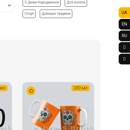
З Днем Народження
Для колеги
UA
Спорт
Домашні тварини
EN
RU
 мл
330 мл