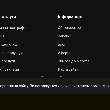
послуги
Інформація
ивна поліграфія
QR генератор
рня
Вакансії
ідео студія
Блог
рна продукція
Аферта
 послуги
Вимоги до макетів
ня реклама
Карта сайту
ОДАРУВАТИ ПІСНЮ
ОНЛАЙН ЗАМОВЛЕННЯ
ристання сайту, Ви погоджуєтесь із використанням cookie-файл