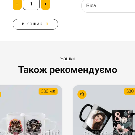
–
+
В КОШИК
Чашки
Також рекомендуємо
330 мл
330