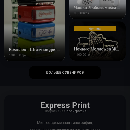
Чашка: Любовь мамы всегда со мной
385.00 грн
Ночники
Ночник: Молись за Украину
Комплект: Штампов для учителя
1 100.00 грн
1 305.00 грн
БОЛЬШЕ СУВЕНИРОВ
Express Print
Оперативная
полиграфия
Мы - современная типография,
специализирующаяся на изготовлении