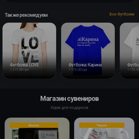
Также рекомедуем
Все Футболки
Футболка: LOVE
Футболка: Карина
Футбо
1 315.00 грн
1 175.00 грн
1 175.0
Магазин сувениров
Идеи для подарков
Школа
Чашки