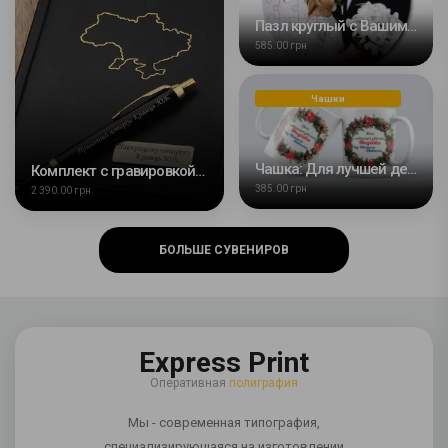
Пазл круглый с Вашим фото
585.00 грн
Чашки
Чашка: Для лучшей девочки
Комплект с гравировкой: Блокнот + ручка Ukraine
385.00 грн
2 390.00 грн
БОЛЬШЕ СУВЕНИРОВ
Express Print
Оперативная
полиграфия
Мы - современная типография,
специализирующаяся на изготовлении