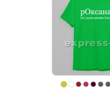
НАБІР ТЕКСТУ
КАЛЕНДАРІ
ПРОШИВКА ДИПЛОМУ/
КОНВЕРТИ
ТВЕРДА ОБКЛАДИНКА
ЛИСТІВКИ / ФЛАЄРИ
ПРЯМА ТА ПЛОТЕРНА
НАЛІПКИ / СТІКЕРИ
ПОРІЗКА
ПАПКИ
СКАНУВАННЯ
ПЛАСТИКОВІ КАРТИ
ТИСНЕННЯ /
СЕРТИФIКАТИ
ГРАВІРУВАННЯ
ХЕНГЕРИ
ФАКС
ШИЛЬДИ
ФОЛЬГУВАННЯ
ШИРОКОФОРМАТНИЙ ДРУК
ШОВКОГРАФІЯ / УФ ДТФ