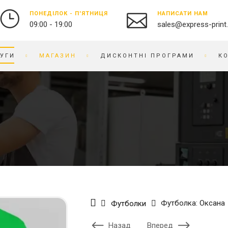
ПОНЕДІЛОК - П'ЯТНИЦЯ
НАПИСАТИ НАМ
09:00 - 19:00
sales@express-print
УГИ
МАГАЗИН
ДИСКОНТНІ ПРОГРАМИ
К
ФОТО-ВІДЕО СТУДІЯ
СУВЕНІРНА ПРОДУКЦІЯ
ДРУК ФОТОГРАФІЙ
БЕЙДЖІ
ОЦИФРУВАННЯ ВІДЕО ТА
БЛОКНОТИ
ПЛІВКИ
БРАСЛЕТИ
ПРЕДМЕТНА ФОТОЗЙОМКА
БРЕЛОКИ
РЕСТАВРАЦІЯ ФОТО
БЛОКИ ДЛЯ ЗАПИСIВ
РЕТУШ ФОТО
ВИШИВКА НА ТКАНИНІ
ФОТО КНИГИ / АЛЬБОМИ
ВІЗИТНИЦI
Футболка: Оксана
Футболки
ФОТО НА ДОКУМЕНТИ
ГОДИННИК
ГРАВІРУВАННЯ
Назад
Вперед
БРЕНДОВЕ ПАКУВАННЯ