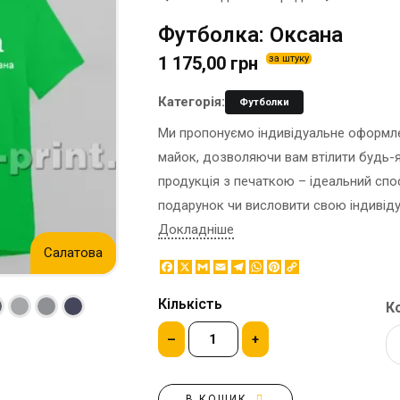
ЕТИКЕТКА НА ПЛЯШКУ
КОНТЕЙНЕРИ ДЛЯ ЇЖІ
Футболка: Оксана
ЗНАЧКИ МЕТАЛЕВI
КОРПОРАТИВНI СОЛОДОЩI
1 175,00 грн
за штуку
КАПЦI
НАСТIЛЬНА КОНСТРУКЦIЯ
КАРТИНИ ЗА НОМЕРАМИ
ПАКЕТИ
Категорія:
Футболки
КЕПКИ
ПАПЕРОВІ СТАКАНИ
Ми пропонуємо індивідуальне оформлен
КИЛИМКИ ПІД МИШІ
КОРОБКИ
майок, дозволяючи вам втілити будь-як
МЕДАЛІ
ПОВІТРЯНІ КУЛІ
продукція з печаткою – ідеальний спо
МЕТАЛ
СЕРВЕТКИ
подарунок чи висловити свою індивіду
НІЧНИК
ЦУКОР В СТІКАХ
Докладніше
Салатова
Facebook
X
Gmail
Email
Telegram
WhatsApp
Pinterest
Copy
Link
Кількість
Ко
–
+
В КОШИК