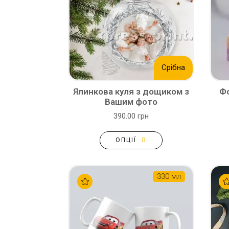
Срібна
Ялинкова куля з дощиком з
Фо
Вашим фото
390.00 грн
ОПЦІЇ
330 мл