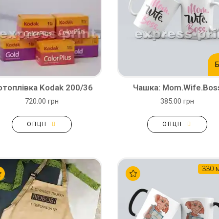
Б
топлівка Kodak 200/36
Чашка: Mom.Wife.Bos
720.00 грн
385.00 грн
ОПЦІЇ
ОПЦІЇ
330 