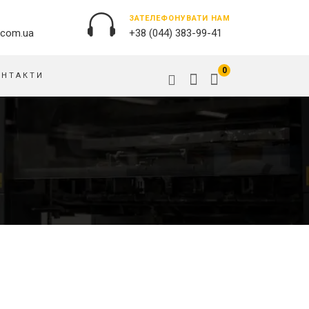
ЗАТЕЛЕФОНУВАТИ НАМ
.com.ua
+38 (044) 383-99-41
0
ОНТАКТИ
ЗОВНІШНЯ РЕКЛАМА
ОБКЛАДИНКИ НА ПАСПОРТ
БАНЕРИ
ПАЗЛИ
БРЕНДУВАННЯ БУДІВЕЛЬ
ПОДУШКИ
ВИВІСКИ
ПРАПОРИ
ДРУК НА АКРИЛІ
РУЧКИ
ДРУК НА ПВХ
СКОТЧ, КЛЕЙКА СТРIЧКА
ОРАКАЛ
СУМКИ
ПІДЛОГОВА РЕКЛАМА
ТАРIЛКИ
ПОЛОТНИЩНІ БАНЕРИ
ФАРТУХИ
ПОСТЕРИ, ПЛАКАТИ, АФIШI