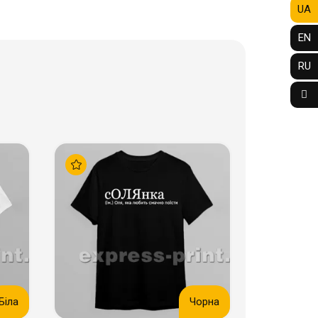
UA
EN
RU
Біла
Чорна