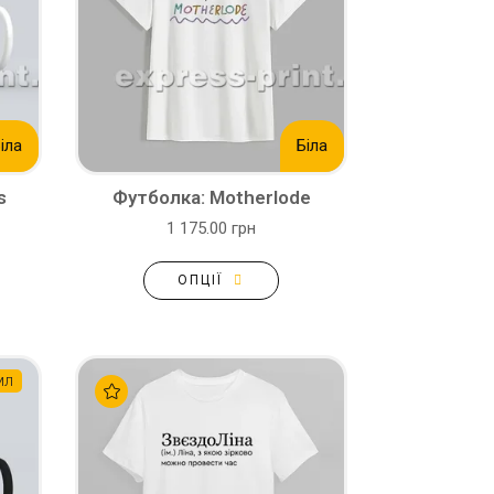
іла
Біла
s
Футболка: Motherlode
1 175.00 грн
ОПЦІЇ
мл