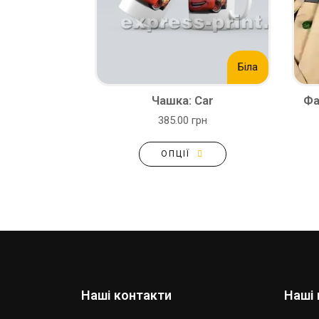
Біла
Чашка: Car
Фа
385.00 грн
ОПЦІЇ
Наші контакти
Наші 