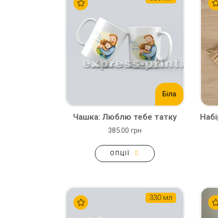
Біла
Чашка: Люблю тебе татку
Набі
385.00 грн
ОПЦІЇ
330 мл