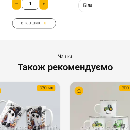
–
+
В КОШИК
Чашки
Також рекомендуємо
330 мл
300