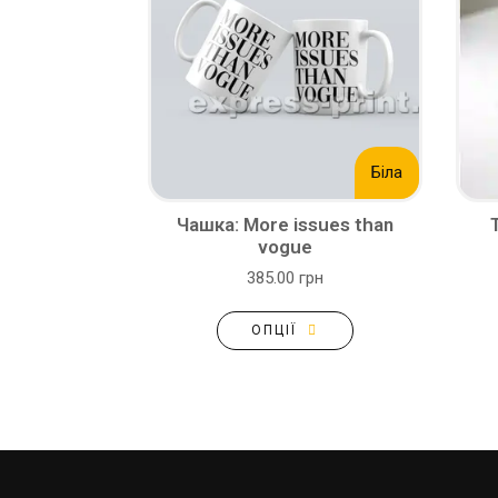
Біла
Чашка: More issues than
vogue
385.00 грн
ОПЦІЇ