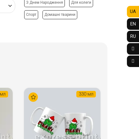
З Днем Народження
Для колеги
UA
Спорт
Домашні тварини
EN
RU
 мл
330 мл