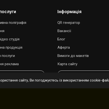
послуги
Інформація
ивна поліграфія
QR генератор
рня
Вакансії
ідео студія
Блог
рна продукція
Аферта
 послуги
Вимоги до макетів
ня реклама
Карта сайту
ОДАРУВАТИ ПІСНЮ
ОНЛАЙН ЗАМОВЛЕННЯ
ристання сайту, Ви погоджуєтесь із використанням cookie-файл