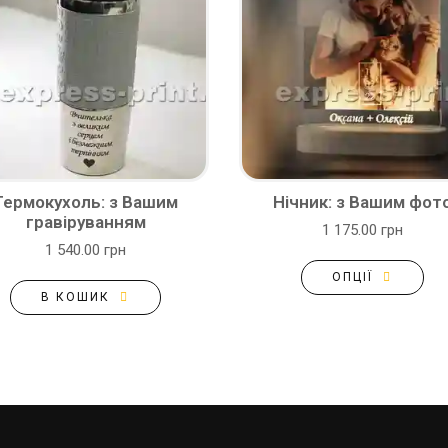
Термокухоль: з Вашим
Нічник: з Вашим фот
гравіруванням
1 175.00 грн
1 540.00 грн
ОПЦІЇ
В КОШИК