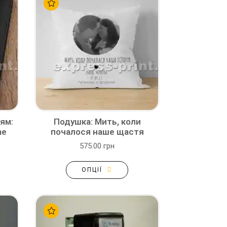
ям:
Подушка: Мить, коли
ne
почалося наше щастя
575.00 грн
ОПЦІЇ