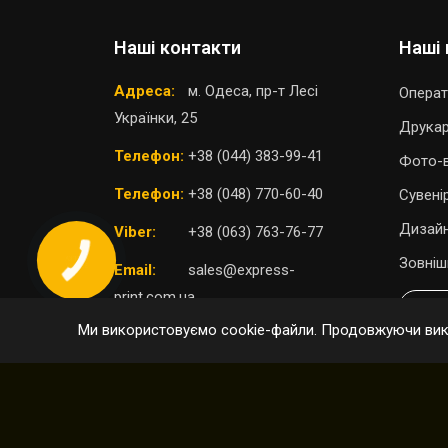
Наші контакти
Наші 
Адреса:
м. Одеса, пр-т Лесі
Операт
Українки, 25
Друка
Телефон:
+38 (044) 383-99-41
Фото-в
Телефон:
+38 (048) 770-60-40
Сувені
Дизайн
Viber:
+38 (063) 763-76-77
Зовніш
Email:
sales@express-
print.com.ua
П
Ми використовуємо cookie-файли. Продовжуючи вико
ОБРАТИ ВІДДІЛЕННЯ