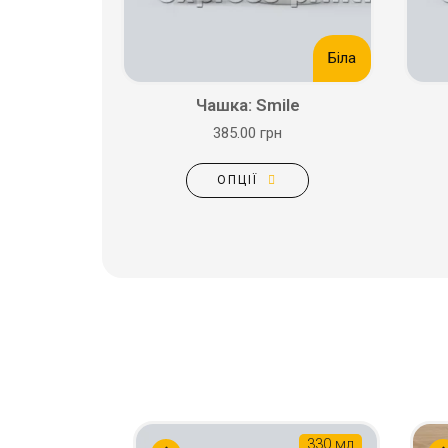
Біла
Чашка: Smile
385.00 грн
ОПЦІЇ
330 мл