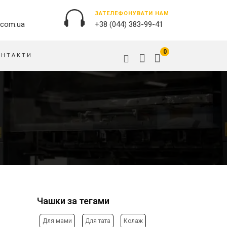
ЗАТЕЛЕФОНУВАТИ НАМ
.com.ua
+38 (044) 383-99-41
0
ОНТАКТИ
ЗОВНІШНЯ РЕКЛАМА
ОБКЛАДИНКИ НА ПАСПОРТ
БАНЕРИ
ПАЗЛИ
БРЕНДУВАННЯ БУДІВЕЛЬ
ПОДУШКИ
ВИВІСКИ
ПРАПОРИ
ДРУК НА АКРИЛІ
РУЧКИ
ДРУК НА ПВХ
СКОТЧ, КЛЕЙКА СТРIЧКА
ОРАКАЛ
СУМКИ
ПІДЛОГОВА РЕКЛАМА
Чашки за тегами
ТАРIЛКИ
ПОЛОТНИЩНІ БАНЕРИ
ФАРТУХИ
ПОСТЕРИ, ПЛАКАТИ, АФIШI
Для мами
Для тата
Колаж