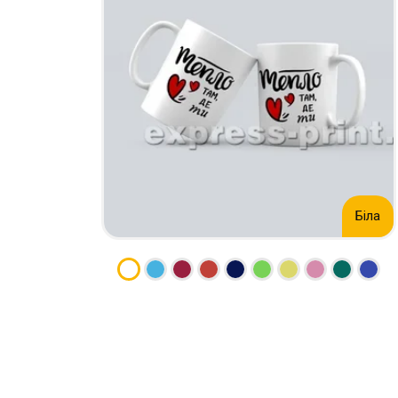
НАБІР ТЕКСТУ
КАЛЕНДАРІ
ПРОШИВКА ДИПЛОМУ/
КОНВЕРТИ
ТВЕРДА ОБКЛАДИНКА
ЛИСТІВКИ / ФЛАЄРИ
ПРЯМА ТА ПЛОТЕРНА
НАЛІПКИ / СТІКЕРИ
ПОРІЗКА
ПАПКИ
СКАНУВАННЯ
ПЛАСТИКОВІ КАРТИ
ТИСНЕННЯ /
СЕРТИФIКАТИ
ГРАВІРУВАННЯ
ХЕНГЕРИ
ФАКС
ШИЛЬДИ
Біла
ФОЛЬГУВАННЯ
ШИРОКОФОРМАТНИЙ ДРУК
ШОВКОГРАФІЯ / УФ ДТФ