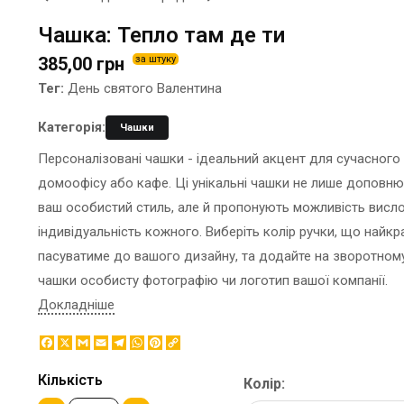
ЕТИКЕТКА НА ПЛЯШКУ
КОНТЕЙНЕРИ ДЛЯ ЇЖІ
Чашка: Тепло там де ти
ЗНАЧКИ МЕТАЛЕВI
КОРПОРАТИВНI СОЛОДОЩI
385,00 грн
за штуку
КАПЦI
НАСТIЛЬНА КОНСТРУКЦIЯ
Тег:
День святого Валентина
КАРТИНИ ЗА НОМЕРАМИ
ПАКЕТИ
КЕПКИ
ПАПЕРОВІ СТАКАНИ
Категорія:
Чашки
КИЛИМКИ ПІД МИШІ
КОРОБКИ
Персоналізовані чашки - ідеальний акцент для сучасного
МЕДАЛІ
ПОВІТРЯНІ КУЛІ
домоофісу або кафе. Ці унікальні чашки не лише доповн
МЕТАЛ
СЕРВЕТКИ
ваш особистий стиль, але й пропонують можливість висл
НІЧНИК
ЦУКОР В СТІКАХ
індивідуальність кожного. Виберіть колір ручки, що найк
пасуватиме до вашого дизайну, та додайте на зворотном
чашки особисту фотографію чи логотип вашої компанії.
Докладніше
Facebook
X
Gmail
Email
Telegram
WhatsApp
Pinterest
Copy
Link
Кількість
Колір: