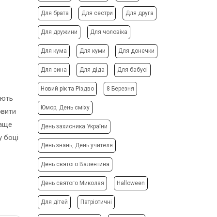
ФОТО МАГНІТИ
РЕКЛАМНІ КОНСТРУКЦІЇ
Для брата
Для сестри
Для друга
ФОТОКУБИК
СІТІ-ЛАЙТИ
Для дружини
Для чоловіка
ФУТБОЛКИ / СВІТШОТИ /
ТРАНСПОРТНА РЕКЛАМА
ПОЛО / ХУДІ
Для кума
Для куми
Для донечки
ДИЗАЙН ПОСЛУГИ
ХОЛСТ, ПОЛОТНО
ЗАПРАВКА/СЕРВІС
Для сина
Для діда
Для бабусі
ЧАШКИ
КАРТРИДЖІВ
ЧОХЛИ ДЛЯ ТЕЛЕФОНУ
Новий рік та Різдво
8 Березня
ВИГОТОВЛЕННЯ ШТАМПІВ
юють
ШКАРПЕТКИ
СТВОРЕННЯ САЙТІВ
Юмор, День сміху
овити
ЯЛИНКОВI КУЛI
ПОДАРУВАТИ ПІСНЮ
раще
День захисника України
у боці
День знань, День учителя
День святого Валентина
День святого Миколая
Halloween
Для дітей
Патріотичні