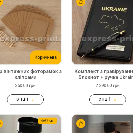
Коричнева
р вінтажних фоторамок з
Комплект з гравіруванн
кліпсами
Блокнот + ручка Ukrai
350.00 грн
2 390.00 грн
ОПЦІЇ
ОПЦІЇ
380 мл