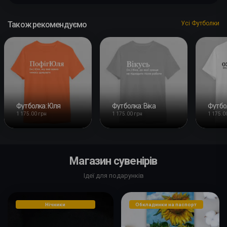
Також рекомендуємо
Усі Футболки
Футболка: Юля
Футболка: Віка
Футбол
1 175.00 грн
1 175.00 грн
1 175.0
Магазин сувенірів
Ідеї для подарунків
Нічники
Обкладинки на паспорт