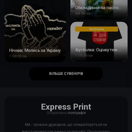
Обкладинка на паспорт: Соняшники
665.00 грн
Футболки
Футболка: Оцінку теж на двох ставити?
Нічник: Молись за Україну
1 175.00 грн
1 100.00 грн
БІЛЬШЕ СУВЕНІРІВ
Express Print
Оперативна
поліграфія
Ми - сучасна друкарня, що спеціалізується на
виготовленні рекламної поліграфії. Пропонуємо