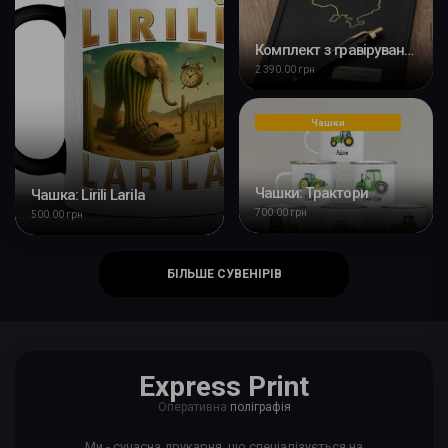
Комплект з гравіруванням: Блокнот + ручка Ukraine
2 390.00 грн
Чашки
Чашки: Трактори
Чашка: Lirili Larila
700.00 грн
500.00 грн
БІЛЬШЕ СУВЕНІРІВ
Express Print
Оперативна
поліграфія
Ми - сучасна друкарня, що спеціалізується на