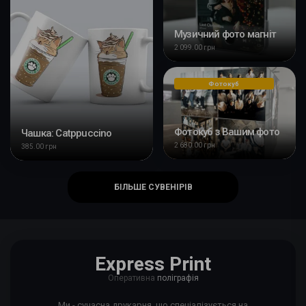
Музичний фото магніт
2 099.00 грн
Фотокуб
Фотокуб з Вашим фото
Чашка: Catppuccino
2 680.00 грн
385.00 грн
БІЛЬШЕ СУВЕНІРІВ
Express Print
Оперативна
поліграфія
Ми - сучасна друкарня, що спеціалізується на