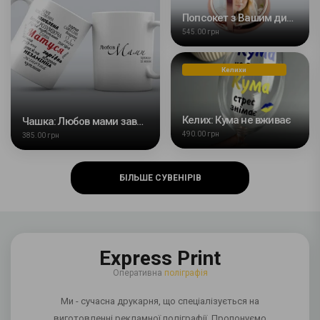
Попсокет з Вашим дизайном
545.00 грн
Келихи
Келих: Кума не вживає
Чашка: Любов мами завжди зі мною
490.00 грн
385.00 грн
БІЛЬШЕ СУВЕНІРІВ
Express Print
Оперативна
поліграфія
Ми - сучасна друкарня, що спеціалізується на
виготовленні рекламної поліграфії. Пропонуємо