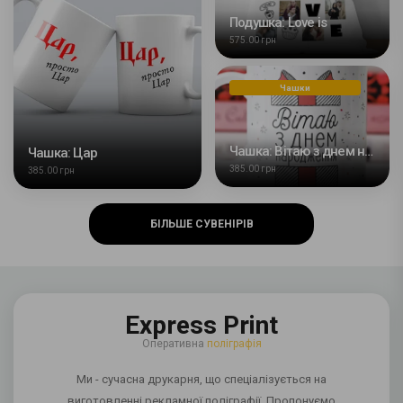
Подушка: Love is
575.00 грн
Чашки
Чашка: Вітаю з днем народження
Чашка: Цар
385.00 грн
385.00 грн
БІЛЬШЕ СУВЕНІРІВ
Express Print
Оперативна
поліграфія
Ми - сучасна друкарня, що спеціалізується на
виготовленні рекламної поліграфії. Пропонуємо