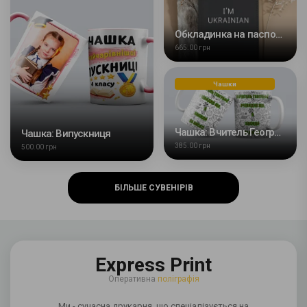
Обкладинка на паспорт: I'm ukrainian
665.00 грн
Чашки
Чашка: Вчитель Географії
Чашка: Випускниця
385.00 грн
500.00 грн
БІЛЬШЕ СУВЕНІРІВ
Express Print
Оперативна
поліграфія
Ми - сучасна друкарня, що спеціалізується на