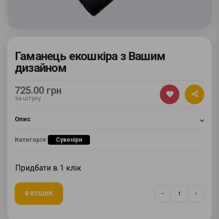
Гаманець екошкіра з Вашим
дизайном
725.00 грн
за штуку
Опис
Категорія:
Сувеніри
Придбати в 1 клік
В КОШИК