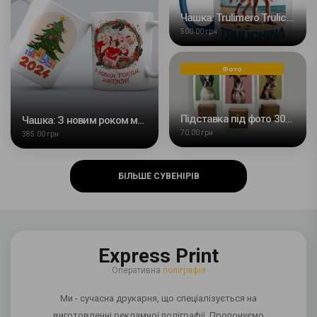
Чашка: Trulimero Trulichina
500.00 грн
Фото
Підставка під фото 30х30х30мм
Чашка: З новим роком матуся
70.00 грн
385.00 грн
БІЛЬШЕ СУВЕНІРІВ
Express Print
Оперативна
поліграфія
Ми - сучасна друкарня, що спеціалізується на
виготовленні рекламної поліграфії. Пропонуємо