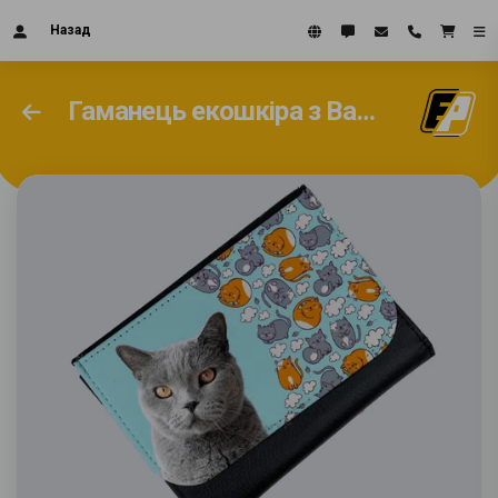
Назад
Гаманець екошкіра з Вашим дизайном