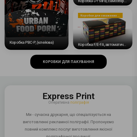
Коробка DY-MFB, самозбірна
Коробки для смажених страв, закусок або десертів
Коробка PBC-P, (клейова)
Коробка F/E-FA, автоматичне дно #2
КОРОБКИ ДЛЯ ПАКУВАННЯ
Express Print
Оперативна
поліграфія
Ми - сучасна друкарня, що спеціалізується на
виготовленні рекламної поліграфії. Пропонуємо
повний комплекс послуг виготовлення якісної
поліграфічної продукції.