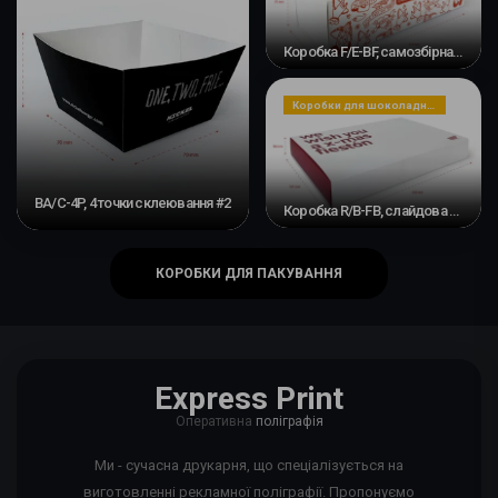
Коробка F/E-BF, самозбірна основа та слайдова стрічка #2
Коробки для шоколадних цукерок
BA/C-4P, 4 точки склеювання #2
Коробка R/B-FB, слайдова стрічка та основа
КОРОБКИ ДЛЯ ПАКУВАННЯ
Express Print
Оперативна
поліграфія
Ми - сучасна друкарня, що спеціалізується на
виготовленні рекламної поліграфії. Пропонуємо