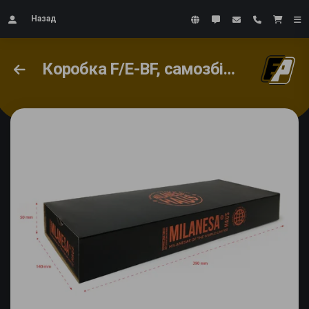
Назад
Коробка F/E-BF, самозбірна основа та слайдова стрічка #4