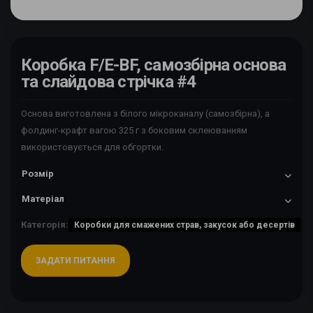
Коробка F/E-BF, самозбірна основа
та слайдова стрічка #4
Основа виготовлена з білого мікроканалу (самозбірна), а
фолдинг-крафт вагою 325 г з боковим склеюванням
використовується для обгортки.
Розмір
Матеріал
Категорія:
Коробки для смажених страв, закусок або десертів
ЗАДАТИ ПИТАННЯ