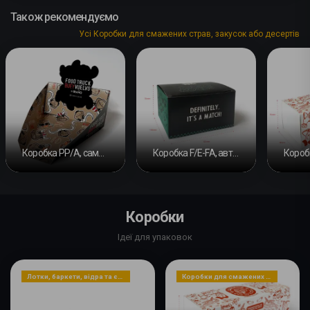
Також рекомендуємо
Усі Коробки для смажених страв, закусок або десертів
Коробка PP/A, самозбірна
Коробка F/E-FA, автоматичне дно #4
Коробки
Ідеї для упаковок
Лотки, баркети, відра та ємності
Коробки для смажених страв, закусок або десертів