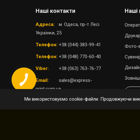
Наші контакти
Наші 
Адреса:
м. Одеса, пр-т Лесі
Операт
Українки, 25
Друка
Телефон:
+38 (044) 383-99-41
Фото-в
Телефон:
+38 (048) 770-60-40
Сувені
Дизайн
Viber:
+38 (063) 763-76-77
Зовніш
Email:
sales@express-
print.com.ua
П
Ми використовуємо cookie-файли. Продовжуючи вико
ОБРАТИ ВІДДІЛЕННЯ