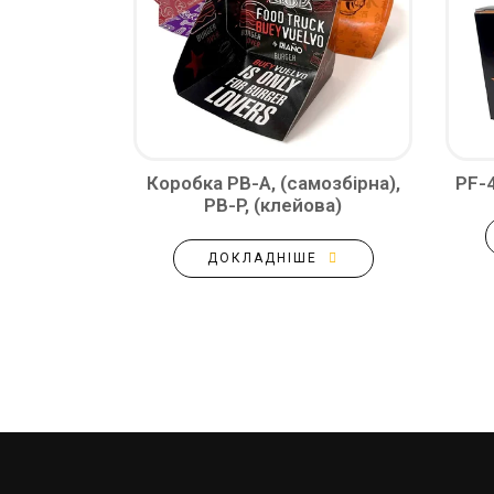
Коробка PB-A, (самозбірна),
PF-
PB-P, (клейова)
ДОКЛАДНІШЕ