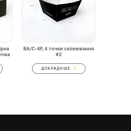
ірна
BA/C-4P, 4 точки склеювання
ічка
#2
ДОКЛАДНІШЕ