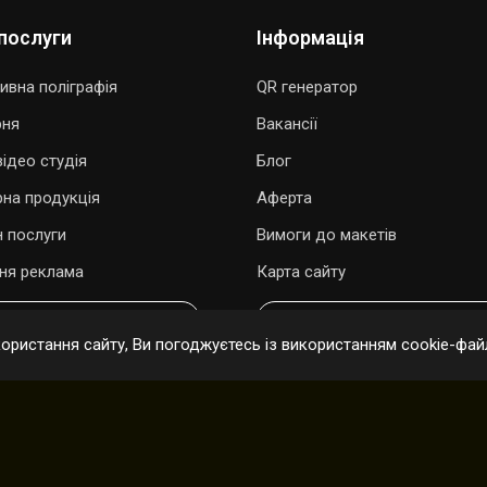
послуги
Інформація
ивна поліграфія
QR генератор
рня
Вакансії
ідео студія
Блог
рна продукція
Аферта
 послуги
Вимоги до макетів
ня реклама
Карта сайту
ОДАРУВАТИ ПІСНЮ
ОНЛАЙН ЗАМОВЛЕННЯ
ристання сайту, Ви погоджуєтесь із використанням cookie-файл