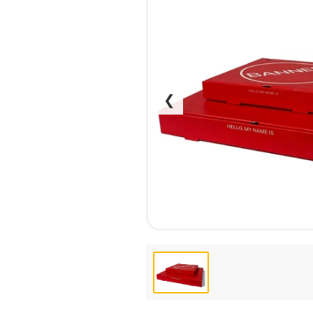
НАБІР ТЕКСТУ
КАЛЕНДАРІ
ПРОШИВКА ДИПЛОМУ/
КОНВЕРТИ
ТВЕРДА ОБКЛАДИНКА
ЛИСТІВКИ / ФЛАЄРИ
ПРЯМА ТА ПЛОТЕРНА
НАЛІПКИ / СТІКЕРИ
ПОРІЗКА
ПАПКИ
❮
СКАНУВАННЯ
ПЛАСТИКОВІ КАРТИ
ТИСНЕННЯ /
СЕРТИФIКАТИ
ГРАВІРУВАННЯ
ХЕНГЕРИ
ФАКС
ШИЛЬДИ
ФОЛЬГУВАННЯ
ШИРОКОФОРМАТНИЙ ДРУК
ШОВКОГРАФІЯ / УФ ДТФ