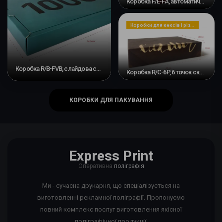
Коробка F/E-FA, автоматичне дно #3
Коробки для кексів і різдвяних пирогів
Коробка R/B-FVB, слайдова стрічка, оснування з подвійною перемичкою та кришкою
Коробка R/C-6P, 6 точок склеювання
КОРОБКИ ДЛЯ ПАКУВАННЯ
Express Print
Оперативна
поліграфія
Ми - сучасна друкарня, що спеціалізується на
виготовленні рекламної поліграфії. Пропонуємо
повний комплекс послуг виготовлення якісної
поліграфічної продукції.