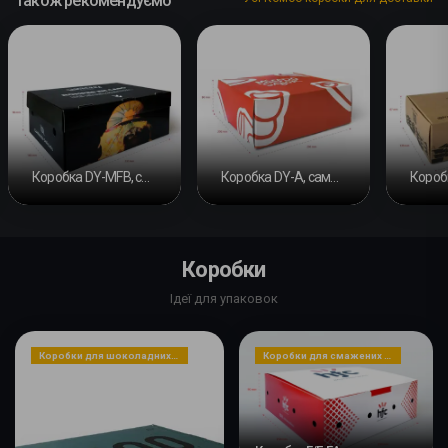
Також рекомендуємо
Коробка DY-MFB, самозбірна
Коробка DY-A, самозбірна #2
Коробки
Ідеї для упаковок
Коробки для шоколадних цукерок
Коробки для смажених страв, закусок або десертів