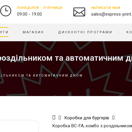
ПОНЕДІЛОК - П'ЯТНИЦЯ
НАПИСАТИ НАМ
09:00 - 19:00
sales@express-print
УГИ
МАГАЗИН
ДИСКОНТНІ ПРОГРАМИ
К
ФОТО-ВІДЕО СТУДІЯ
СУВЕНІРНА ПРОДУКЦІЯ
 роздільником та автоматичним 
ДРУК ФОТОГРАФІЙ
БЕЙДЖІ
ОЦИФРУВАННЯ ВІДЕО ТА
БЛОКНОТИ
ЗДІЛЬНИКОМ ТА АВТОМАТИЧНИМ ДНОМ
ПЛІВКИ
БРАСЛЕТИ
ПРЕДМЕТНА ФОТОЗЙОМКА
БРЕЛОКИ
РЕСТАВРАЦІЯ ФОТО
БЛОКИ ДЛЯ ЗАПИСIВ
РЕТУШ ФОТО
ВИШИВКА НА ТКАНИНІ
ФОТО КНИГИ / АЛЬБОМИ
ВІЗИТНИЦI
Коробки для бургерів
ФОТО НА ДОКУМЕНТИ
ГОДИННИК
Коробка BC-FA, комбо з роздільнико
ГРАВІРУВАННЯ
БРЕНДОВЕ ПАКУВАННЯ