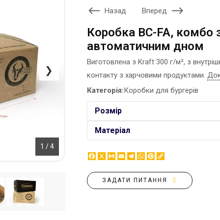
ЕТИКЕТКА НА ПЛЯШКУ
Назад
Вперед
КОНТЕЙНЕРИ ДЛЯ ЇЖІ
ЗНАЧКИ МЕТАЛЕВI
КОРПОРАТИВНI СОЛОДОЩI
Коробка BC-FA, комбо 
КАПЦI
НАСТIЛЬНА КОНСТРУКЦIЯ
автоматичним дном
КАРТИНИ ЗА НОМЕРАМИ
ПАКЕТИ
Виготовлена з Kraft 300 г/м², з внут
КЕПКИ
ПАПЕРОВІ СТАКАНИ
❯
контакту з харчовими продуктами.
Док
КИЛИМКИ ПІД МИШІ
КОРОБКИ
МЕДАЛІ
Категорія:
Коробки для бургерів
ПОВІТРЯНІ КУЛІ
МЕТАЛ
СЕРВЕТКИ
Розмір
НІЧНИК
ЦУКОР В СТІКАХ
Матеріал
1 / 4
Facebook
X
Gmail
Email
Telegram
WhatsApp
Pinterest
Copy
Link
ЗАДАТИ ПИТАННЯ