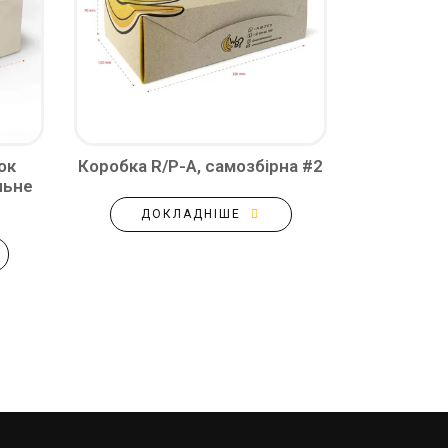
ок
Коробка R/P-A, самозбірна #2
льне
ДОКЛАДНІШЕ