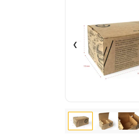
НАБІР ТЕКСТУ
КАЛЕНДАРІ
ПРОШИВКА ДИПЛОМУ/
КОНВЕРТИ
ТВЕРДА ОБКЛАДИНКА
ЛИСТІВКИ / ФЛАЄРИ
ПРЯМА ТА ПЛОТЕРНА
НАЛІПКИ / СТІКЕРИ
ПОРІЗКА
ПАПКИ
❮
СКАНУВАННЯ
ПЛАСТИКОВІ КАРТИ
ТИСНЕННЯ /
СЕРТИФIКАТИ
ГРАВІРУВАННЯ
ХЕНГЕРИ
ФАКС
ШИЛЬДИ
ФОЛЬГУВАННЯ
ШИРОКОФОРМАТНИЙ ДРУК
ШОВКОГРАФІЯ / УФ ДТФ