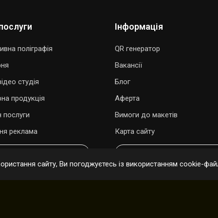
послуги
Інформація
ивна поліграфія
QR генератор
рня
Вакансії
ідео студія
Блог
рна продукція
Аферта
 послуги
Вимоги до макетів
ня реклама
Карта сайту
ОДАРУВАТИ ПІСНЮ
ОНЛАЙН ЗАМОВЛЕННЯ
ристання сайту, Ви погоджуєтесь із використанням cookie-файл