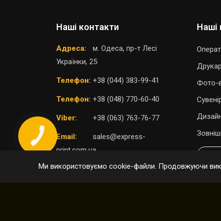
Наші контакти
Наші 
Адреса:
м. Одеса, пр-т Лесі
Операт
Українки, 25
Друка
Телефон:
+38 (044) 383-99-41
Фото-в
Телефон:
+38 (048) 770-60-40
Сувені
Дизайн
Viber:
+38 (063) 763-76-77
Зовніш
Email:
sales@express-
print.com.ua
П
Ми використовуємо cookie-файли. Продовжуючи вико
ОБРАТИ ВІДДІЛЕННЯ