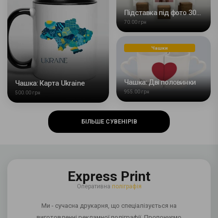
Підставка під фото 30х30х30мм
70.00 грн
Чашки
Чашка: Дві половинки
Чашка: Карта Ukraine
955.00 грн
500.00 грн
БІЛЬШЕ СУВЕНІРІВ
Express Print
Оперативна
поліграфія
Ми - сучасна друкарня, що спеціалізується на
виготовленні рекламної поліграфії. Пропонуємо