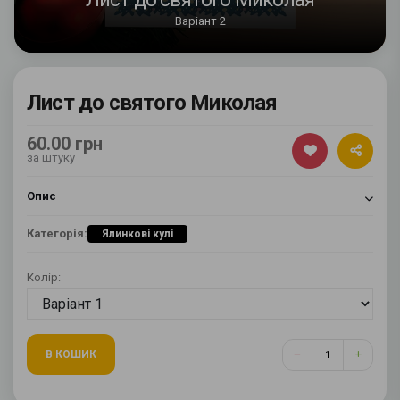
Варіант 2
Лист до святого Миколая
60.00 грн
за штуку
Опис
Категорія:
Ялинкові кулі
Колір:
В КОШИК