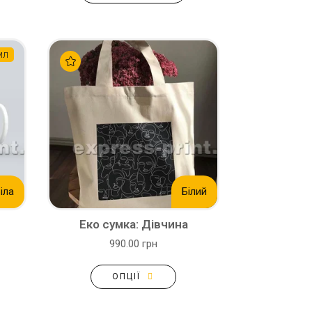
мл
іла
Білий
Еко сумка: Дівчина
990.00 грн
ОПЦІЇ