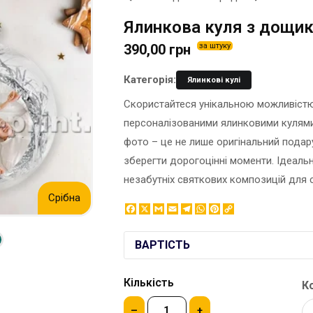
ЕТИКЕТКА НА ПЛЯШКУ
КОНТЕЙНЕРИ ДЛЯ ЇЖІ
Ялинкова куля з дощи
ЗНАЧКИ МЕТАЛЕВI
КОРПОРАТИВНI СОЛОДОЩI
390,00 грн
за штуку
КАПЦI
НАСТIЛЬНА КОНСТРУКЦIЯ
КАРТИНИ ЗА НОМЕРАМИ
ПАКЕТИ
Категорія:
Ялинкові кулі
КЕПКИ
ПАПЕРОВІ СТАКАНИ
Скористайтеся унікальною можливістю 
КИЛИМКИ ПІД МИШІ
КОРОБКИ
персоналізованими ялинковими кулями.
МЕДАЛІ
ПОВІТРЯНІ КУЛІ
фото – це не лише оригінальний подар
МЕТАЛ
СЕРВЕТКИ
зберегти дорогоцінні моменти. Ідеаль
НІЧНИК
ЦУКОР В СТІКАХ
незабутніх святкових композицій для с
Срібна
Facebook
X
Gmail
Email
Telegram
WhatsApp
Pinterest
Copy
Link
ВАРТІСТЬ
Кількість
Ко
–
+