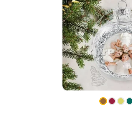
НАБІР ТЕКСТУ
КАЛЕНДАРІ
ПРОШИВКА ДИПЛОМУ/
КОНВЕРТИ
ТВЕРДА ОБКЛАДИНКА
ЛИСТІВКИ / ФЛАЄРИ
ПРЯМА ТА ПЛОТЕРНА
НАЛІПКИ / СТІКЕРИ
ПОРІЗКА
ПАПКИ
СКАНУВАННЯ
ПЛАСТИКОВІ КАРТИ
ТИСНЕННЯ /
СЕРТИФIКАТИ
ГРАВІРУВАННЯ
ХЕНГЕРИ
ФАКС
ШИЛЬДИ
ФОЛЬГУВАННЯ
ШИРОКОФОРМАТНИЙ ДРУК
ШОВКОГРАФІЯ / УФ ДТФ