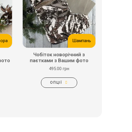
ора
Шампань
Чобіток новорічний з
фото
паєтками з Вашим фото
495.00 грн
ОПЦІЇ