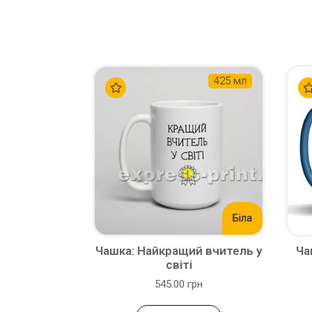
425 мл
Біла
Чашка: Найкращий вчитель у
Ча
світі
545.00 грн