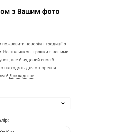
ФОТО МАГНІТИ
РЕКЛАМНІ КОНСТРУКЦІЇ
ком з Вашим фото
ФОТОКУБИК
СІТІ-ЛАЙТИ
ФУТБОЛКИ / СВІТШОТИ /
ТРАНСПОРТНА РЕКЛАМА
ПОЛО / ХУДІ
ДИЗАЙН ПОСЛУГИ
ХОЛСТ, ПОЛОТНО
ЗАПРАВКА/СЕРВІС
пожвавити новорічні традиції з
ЧАШКИ
КАРТРИДЖІВ
 Наші ялинкові іграшки з вашими
ЧОХЛИ ДЛЯ ТЕЛЕФОНУ
ВИГОТОВЛЕННЯ ШТАМПІВ
унок, але й чудовий спосіб
ШКАРПЕТКИ
СТВОРЕННЯ САЙТІВ
но підходять для створення
ЯЛИНКОВI КУЛI
ПОДАРУВАТИ ПІСНЮ
ім'ї!
Докладніше
лір: