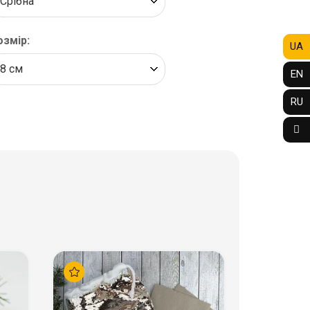
озмір:
UA
EN
RU