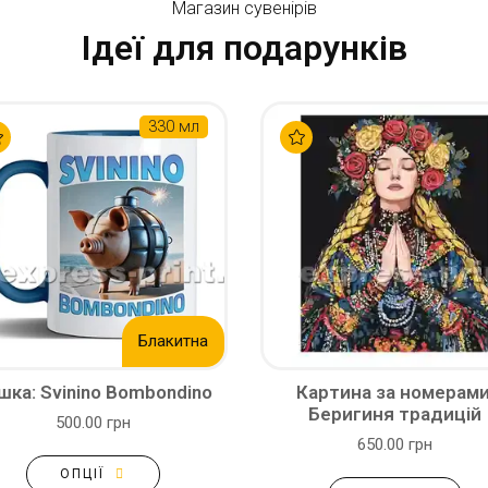
Магазин сувенірів
Ідеї для подарунків
330 мл
Блакитна
шка: Svinino Bombondino
Картина за номерами
Беригиня традицій
500.00 грн
650.00 грн
ОПЦІЇ