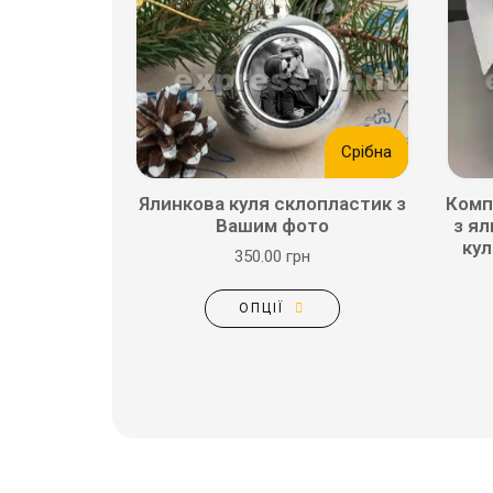
Срібна
Ялинкова куля склопластик з
Комп
Вашим фото
з я
кул
350.00 грн
ОПЦІЇ