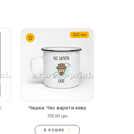
300 мл
:
Чашка: Час варити каву
700.00 грн
В КОШИК