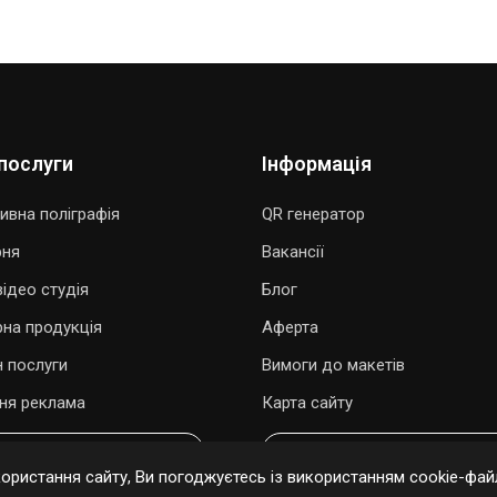
послуги
Інформація
ивна поліграфія
QR генератор
рня
Вакансії
ідео студія
Блог
рна продукція
Аферта
 послуги
Вимоги до макетів
ня реклама
Карта сайту
ОДАРУВАТИ ПІСНЮ
ОНЛАЙН ЗАМОВЛЕННЯ
ристання сайту, Ви погоджуєтесь із використанням cookie-файл