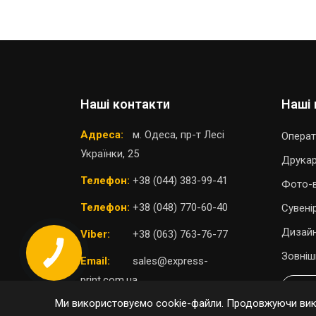
Наші контакти
Наші 
Адреса:
м. Одеса, пр-т Лесі
Операт
Українки, 25
Друка
Телефон:
+38 (044) 383-99-41
Фото-в
Телефон:
+38 (048) 770-60-40
Сувені
Дизайн
Viber:
+38 (063) 763-76-77
Зовніш
Email:
sales@express-
print.com.ua
П
Ми використовуємо cookie-файли. Продовжуючи вико
ОБРАТИ ВІДДІЛЕННЯ