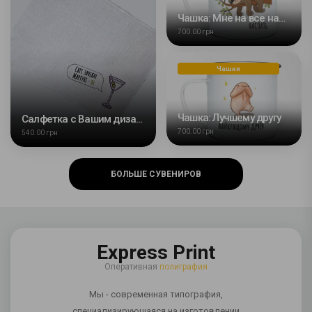
Чашка: Мне на все наспать
700.00 грн
Чашки
Чашка: Лучшему другу
Салфетка с Вашим дизайном
700.00 грн
540.00 грн
БОЛЬШЕ СУВЕНИРОВ
Express Print
Оперативная
полиграфия
Мы - современная типография,
специализирующаяся на изготовлении