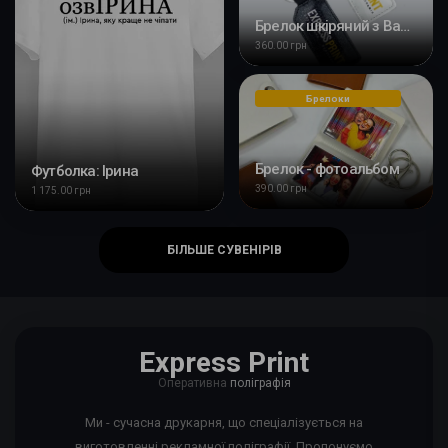
Брелок шкіряний з Вашим дизайном
360.00 грн
Брелоки
Брелок - фотоальбом
Футболка: Ірина
390.00 грн
1 175.00 грн
БІЛЬШЕ СУВЕНІРІВ
Express Print
Оперативна
поліграфія
Ми - сучасна друкарня, що спеціалізується на
виготовленні рекламної поліграфії. Пропонуємо