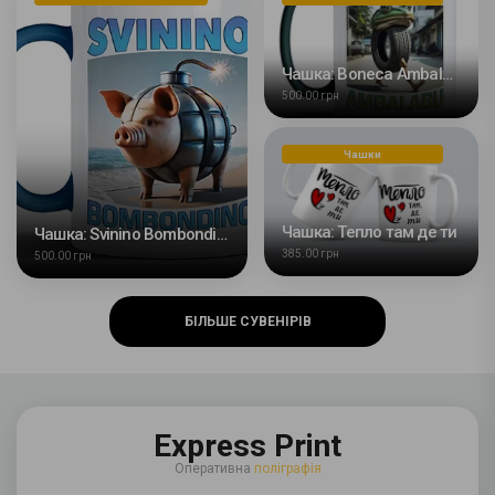
Чашка: Boneca Ambalabu
500.00 грн
Чашки
Чашка: Тепло там де ти
Чашка: Svinino Bombondino
385.00 грн
500.00 грн
БІЛЬШЕ СУВЕНІРІВ
Express Print
Оперативна
поліграфія